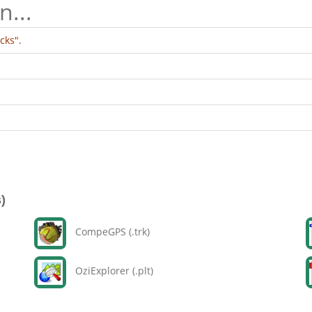
n...
cks".
)
CompeGPS (.trk)
OziExplorer (.plt)