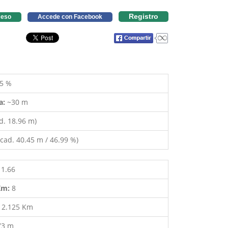
Registro
eso
Accede con Facebook
5 %
a:
~30 m
d. 18.96 m)
cad. 40.45 m / 46.99 %)
11.66
 Km:
8
:
2.125 Km
73 m