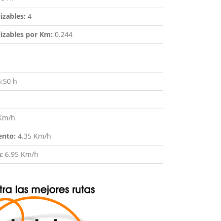
izables:
4
izables por Km:
0.244
5:50 h
 Km/h
ento:
4.35 Km/h
a:
6.95 Km/h