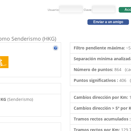
Usuario:
Clave:
Acc
Enviar a un amigo
o como Senderismo (HKG)
Filtro pendiente máxima:
~5
Separación minima analizad
Número de puntos:
864 (ca
Puntos significativos :
406 (
Cambios dirección por Km:
 HKG
(Senderismo)
Cambios dirección > 5º por
Tramos rectos acumulados 
Tramos rectos por Km:
129.