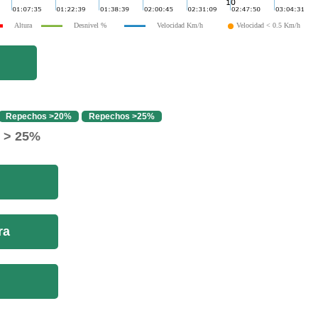
Altura
Desnivel %
Velocidad Km/h
Velocidad < 0.5 Km/h
Repechos >20%
Repechos >25%
o > 25%
ra