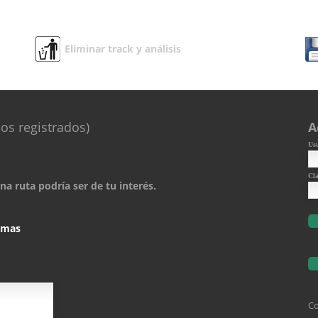
Eliminar track y análisis
os registrados)
A
Us
Cl
a ruta podría ser de tu interés.
comas
Co