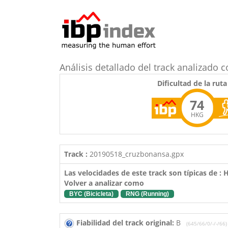
Análisis detallado del track analizad
Dificultad de la ruta
74
HKG
Track :
20190518_cruzbonansa.gpx
Las velocidades de este track son típicas de :
Volver a analizar como
BYC (Bicicleta)
RNG (Running)
Fiabilidad del track original:
B
(645/66/0/-/-/66)