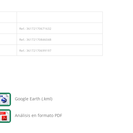
Ref.: 36172170671632
Ref.: 36172170846048
Ref.: 36172170699197
Google Earth (.kml)
Análisis en formato PDF