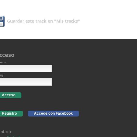
Guardar este track en "Mis tracks"
cceso
uario
ave
Acceso
Registro
Accede con Facebook
ntacto