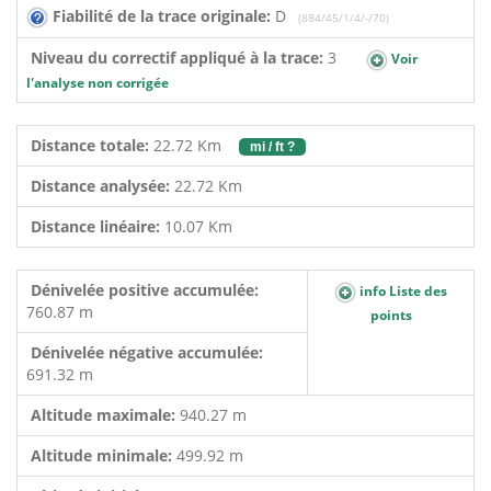
Fiabilité de la trace originale:
D
(884/45/1/4/-/70)
Niveau du correctif appliqué à la trace:
3
Voir
l'analyse non corrigée
Distance totale:
22.72 Km
mi / ft ?
Distance analysée:
22.72 Km
Distance linéaire:
10.07 Km
Dénivelée positive accumulée:
info Liste des
760.87 m
points
Dénivelée négative accumulée:
691.32 m
Altitude maximale:
940.27 m
Altitude minimale:
499.92 m