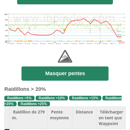
Masquer pentes
Raidillons > 20%
Raidillons >5%
Raidillons >10%
Raidillons >15%
Raidillons
>20%
Raidillons >25%
Raidillon de 279
Pente
Distance
Télécharger
m.
moyenne
en tant que
Waypoint