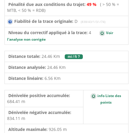
Pénalité due aux conditions du trajet:
49 %
( > 50 % =
MTB, < 50 % = RDB)
Fiabilité de la trace originale:
D
(838/43/1/3/-/74)
Niveau du correctif appliqué à la trace:
4
Voir
l'analyse non corrigée
Distance totale:
24.46 Km
mi / ft ?
Distance analysée:
24.46 Km
Distance linéaire:
6.56 Km
Dénivelée positive accumulée:
info Liste des
684.41 m
points
Dénivelée négative accumulée:
834.11 m
Altitude maximale:
926.05 m