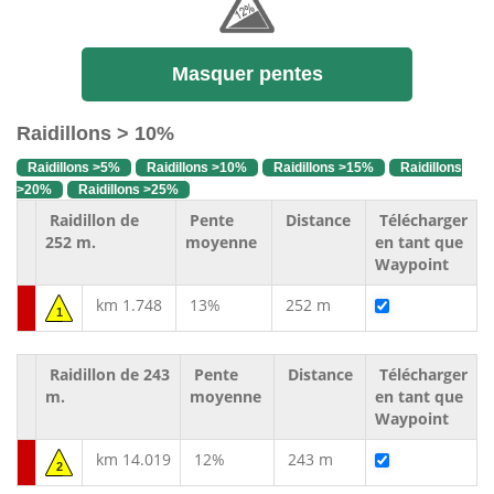
Masquer pentes
Raidillons > 10%
Raidillons >5%
Raidillons >10%
Raidillons >15%
Raidillons
>20%
Raidillons >25%
Raidillon de
Pente
Distance
Télécharger
252 m.
moyenne
en tant que
Waypoint
km 1.748
13%
252 m
1
Raidillon de 243
Pente
Distance
Télécharger
m.
moyenne
en tant que
Waypoint
km 14.019
12%
243 m
2