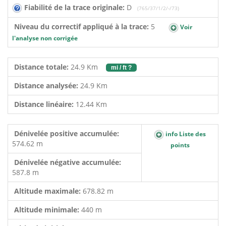
Fiabilité de la trace originale:
D
(765/37/1/2/-/73)
Niveau du correctif appliqué à la trace:
5
Voir
l'analyse non corrigée
Distance totale:
24.9 Km
mi / ft ?
Distance analysée:
24.9 Km
Distance linéaire:
12.44 Km
Dénivelée positive accumulée:
info Liste des
574.62 m
points
Dénivelée négative accumulée:
587.8 m
Altitude maximale:
678.82 m
Altitude minimale:
440 m