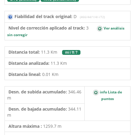
Fiabilidad del track original:
D
(466/44/1/4/-/72)
Nivel de corrección aplicado al track:
3
Ver análisis
sin corregir
Distancia total:
11.3 Km
mi / ft ?
Distancia analizada:
11.3 Km
Distancia lineal:
0.01 Km
Desn. de subida acumulado:
346.46
info Lista de
m
puntos
Desn. de bajada acumulado:
344.11
m
Altura máxima :
1259.7 m