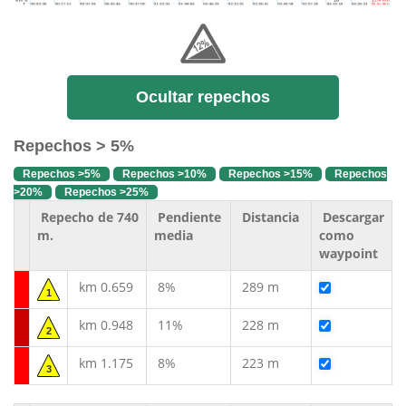
Ocultar repechos
Repechos > 5%
Repechos >5%
Repechos >10%
Repechos >15%
Repechos
>20%
Repechos >25%
Repecho de 740
Pendiente
Distancia
Descargar
m.
media
como
waypoint
km 0.659
8%
289 m
1
km 0.948
11%
228 m
2
km 1.175
8%
223 m
3