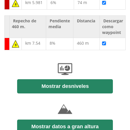
km 5.981
6%
74 m
8
Repecho de
Pendiente
Distancia
Descargar
460 m.
media
como
waypoint
km 7.54
8%
460 m
9
Mostrar desniveles
Mostrar datos a gran altura