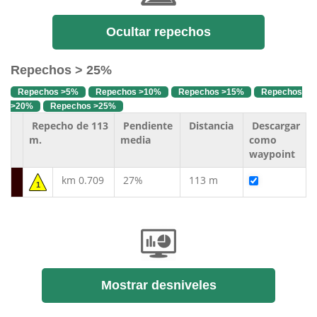
Ocultar repechos
Repechos > 25%
Repechos >5%
Repechos >10%
Repechos >15%
Repechos
>20%
Repechos >25%
Repecho de 113
Pendiente
Distancia
Descargar
m.
media
como
waypoint
km 0.709
27%
113 m
1
Mostrar desniveles