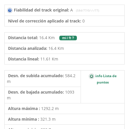
Fiabilidad del track original:
A
(584/77/0/-/-/77)
Nivel de corrección aplicado al track:
0
Distancia total:
16.4 Km
mi / ft ?
Distancia analizada:
16.4 Km
Distancia lineal:
11.61 Km
Desn. de subida acumulado:
584.2
info Lista de
m
puntos
Desn. de bajada acumulado:
1093
m
Altura máxima :
1292.2 m
Altura mínima :
321.3 m