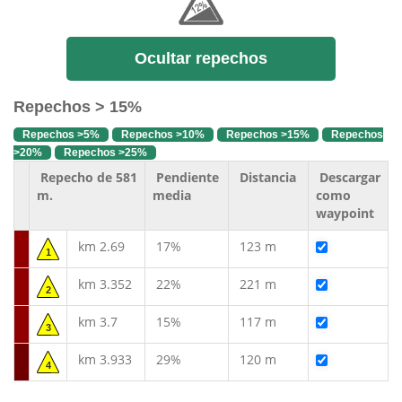
Ocultar repechos
Repechos > 15%
Repechos >5%
Repechos >10%
Repechos >15%
Repechos
>20%
Repechos >25%
Repecho de 581
Pendiente
Distancia
Descargar
m.
media
como
waypoint
km 2.69
17%
123 m
1
km 3.352
22%
221 m
2
km 3.7
15%
117 m
3
km 3.933
29%
120 m
4