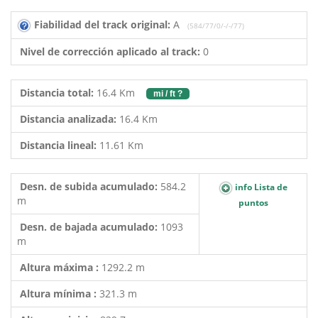
Fiabilidad del track original:
A
(584/77/0/-/-/77)
Nivel de corrección aplicado al track:
0
Distancia total:
16.4 Km
mi / ft ?
Distancia analizada:
16.4 Km
Distancia lineal:
11.61 Km
Desn. de subida acumulado:
584.2
info Lista de
m
puntos
Desn. de bajada acumulado:
1093
m
Altura máxima :
1292.2 m
Altura mínima :
321.3 m