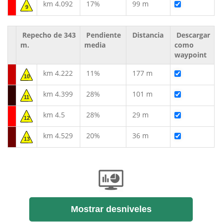
km 4.092
17%
99 m
9
Repecho de 343
Pendiente
Distancia
Descargar
m.
media
como
waypoint
km 4.222
11%
177 m
10
km 4.399
28%
101 m
11
km 4.5
28%
29 m
12
km 4.529
20%
36 m
13
Mostrar desniveles