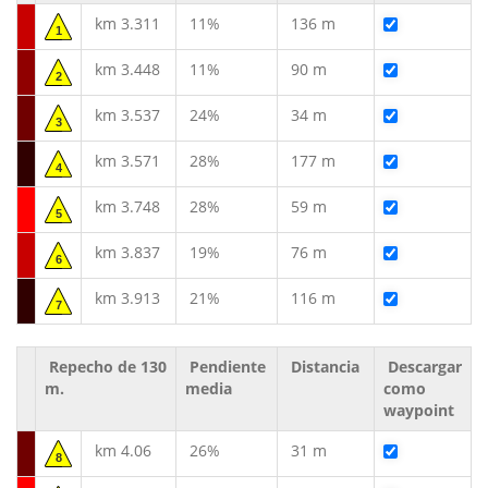
km 3.311
11%
136 m
1
km 3.448
11%
90 m
2
km 3.537
24%
34 m
3
km 3.571
28%
177 m
4
km 3.748
28%
59 m
5
km 3.837
19%
76 m
6
km 3.913
21%
116 m
7
Repecho de 130
Pendiente
Distancia
Descargar
m.
media
como
waypoint
km 4.06
26%
31 m
8