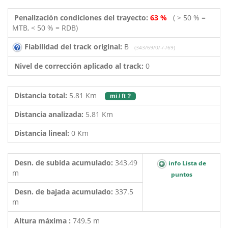
Penalización condiciones del trayecto:
63 %
( > 50 % =
MTB, < 50 % = RDB)
Fiabilidad del track original:
B
(343/69/0/-/-/69)
Nivel de corrección aplicado al track:
0
Distancia total:
5.81 Km
mi / ft ?
Distancia analizada:
5.81 Km
Distancia lineal:
0 Km
Desn. de subida acumulado:
343.49
info Lista de
m
puntos
Desn. de bajada acumulado:
337.5
m
Altura máxima :
749.5 m