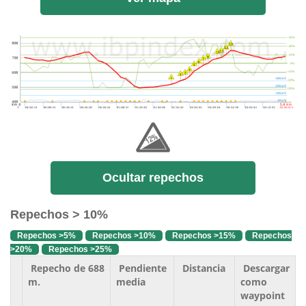
Ocultar repechos
Repechos > 10%
Repechos >5%
Repechos >10%
Repechos >15%
Repechos
>20%
Repechos >25%
Repecho de 688
Pendiente
Distancia
Descargar
m.
media
como
waypoint