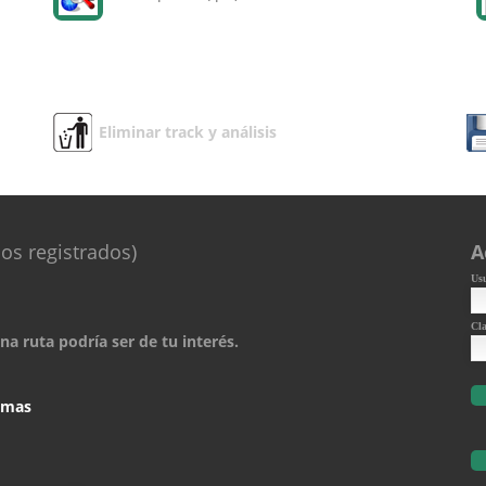
Eliminar track y análisis
os registrados)
A
Us
Cl
a ruta podría ser de tu interés.
comas