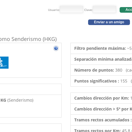
Usuario:
Clave:
Acc
Enviar a un amigo
o como Senderismo (HKG)
Filtro pendiente máxima:
~5
Separación minima analizad
Número de puntos:
380 (ca
Puntos significativos :
155 (
Cambios dirección por Km:
 HKG
(Senderismo)
Cambios dirección > 5º por
Tramos rectos acumulados 
Tramos rectos por Km:
45.8