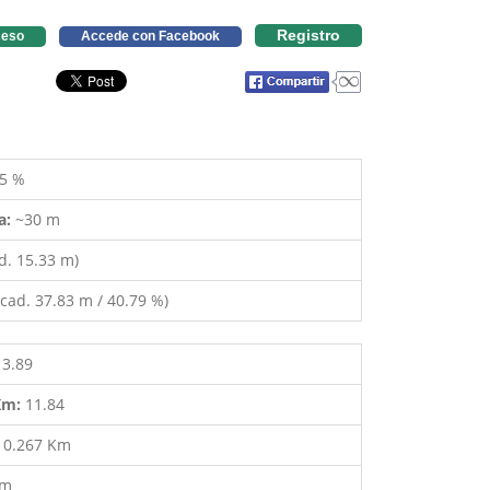
Registro
eso
Accede con Facebook
5 %
a:
~30 m
d. 15.33 m)
cad. 37.83 m / 40.79 %)
13.89
 Km:
11.84
:
0.267 Km
 m