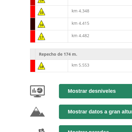
14
km 4.348
15
km 4.415
16
km 4.482
17
Repecho de 174 m.
km 5.553
18
Mostrar desniveles
Mostrar datos a gran altu