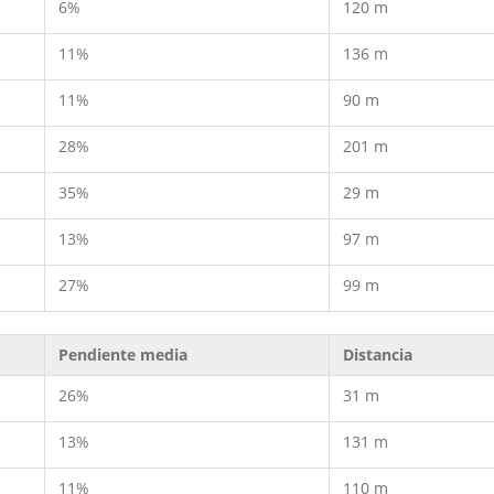
6%
120 m
11%
136 m
11%
90 m
28%
201 m
35%
29 m
13%
97 m
27%
99 m
Pendiente media
Distancia
26%
31 m
13%
131 m
11%
110 m