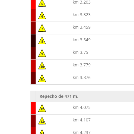
km 3.203
5
km 3.323
6
km 3.459
7
km 3.549
8
km 3.75
9
km 3.779
10
km 3.876
11
Repecho de 471 m.
km 4.075
12
km 4.107
13
km 4.237