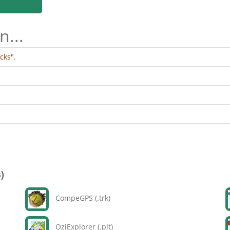
n...
cks".
)
CompeGPS (.trk)
OziExplorer (.plt)