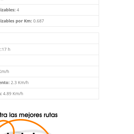
izables:
4
izables por Km:
0.687
2:17 h
 Km/h
ento:
2.3 Km/h
a:
4.89 Km/h