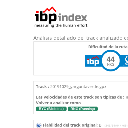
Análisis detallado del track analizad
Dificultad de la ruta
44
HKG
Track :
20191029_gargantaverde.gpx
Las velocidades de este track son típicas de :
Volver a analizar como
BYC (Bicicleta)
RNG (Running)
Fiabilidad del track original:
B
(343/69/0/-/-/69)