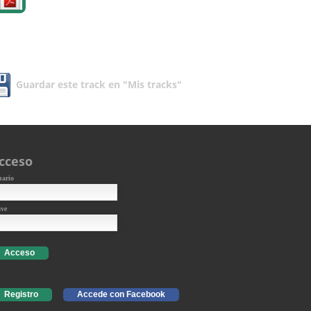
Guardar este track en "Mis tracks"
cceso
uario
ave
Acceso
Registro
Accede con Facebook