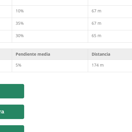
10%
67 m
35%
67 m
30%
65 m
Pendiente media
Distancia
5%
174 m
ra