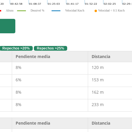
Altura
Desnivel %
Velocidad Km/h
Velocidad < 0.5 Km/h
Repechos >20%
Repechos >25%
Pendiente media
Distancia
8%
120 m
6%
153 m
8%
162 m
8%
233 m
Pendiente media
Distancia