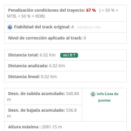
Penalización condiciones del trayecto:
67 %
( > 50 % =
MTB, < 50 % = RDB)
Fiabilidad del track original:
A
(552/85/0/-/-/85)
Nivel de corrección aplicado al track:
0
Distancia total:
6.02 Km
mi / ft ?
Distancia analizada:
6.02 Km
Distancia lineal:
0.02 Km
Desn. de subida acumulado:
540.84
info Lista de
m
puntos
Desn. de bajada acumulado:
536.8
m
Altura máxima :
2081.15 m