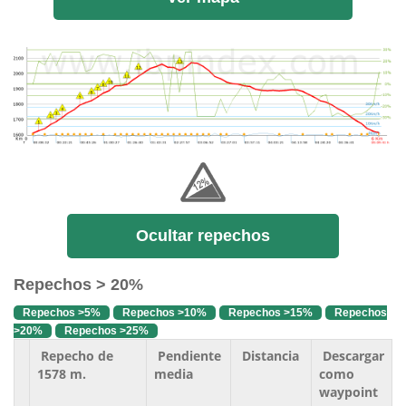
Ocultar repechos
Repechos > 20%
Repechos >5%
Repechos >10%
Repechos >15%
Repechos
>20%
Repechos >25%
Repecho de
Pendiente
Distancia
Descargar
1578 m.
media
como
waypoint