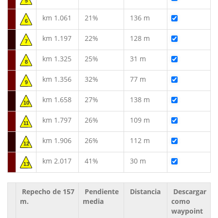
5
km 1.061
21%
136 m
6
km 1.197
22%
128 m
7
km 1.325
25%
31 m
8
km 1.356
32%
77 m
9
km 1.658
27%
138 m
10
km 1.797
26%
109 m
11
km 1.906
26%
112 m
12
km 2.017
41%
30 m
13
Repecho de 157
Pendiente
Distancia
Descargar
m.
media
como
waypoint