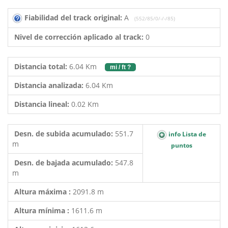
Fiabilidad del track original:
A
(552/85/0/-/-/85)
Nivel de corrección aplicado al track:
0
Distancia total:
6.04 Km
mi / ft ?
Distancia analizada:
6.04 Km
Distancia lineal:
0.02 Km
Desn. de subida acumulado:
551.7
info Lista de
m
puntos
Desn. de bajada acumulado:
547.8
m
Altura máxima :
2091.8 m
Altura mínima :
1611.6 m