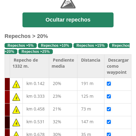
Ocultar repechos
Repechos > 20%
Repechos >5%
Repechos >10%
Repechos >15%
Repechos
>20%
Repechos >25%
Repecho de
Pendiente
Distancia
Descargar
1332 m.
media
como
waypoint
km 0.142
20%
191 m
1
km 0.333
23%
125 m
2
km 0.458
21%
73 m
3
km 0.531
32%
147 m
4
km 0.678
30%
35 m