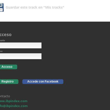
Guardar este track en "Mis tracks"
cceso
uario
ave
Acceso
Registro
Accede con Facebook
ntacto
ww.ibpindex.com
nfo@ibpindex.com