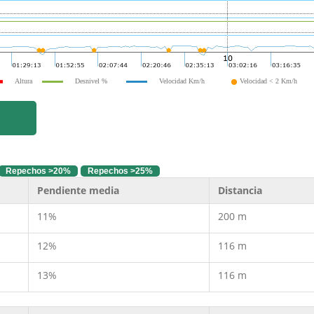
Altura
Desnivel %
Velocidad Km/h
Velocidad < 2 Km/h
Repechos >20%
Repechos >25%
Pendiente media
Distancia
11%
200 m
12%
116 m
13%
116 m