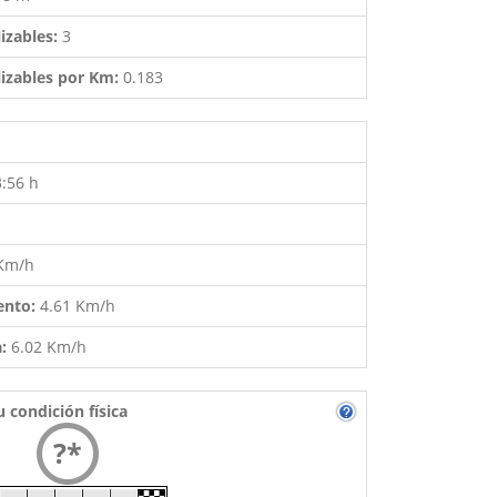
izables:
3
izables por Km:
0.183
3:56 h
 Km/h
ento:
4.61 Km/h
a:
6.02 Km/h
u condición física
?*