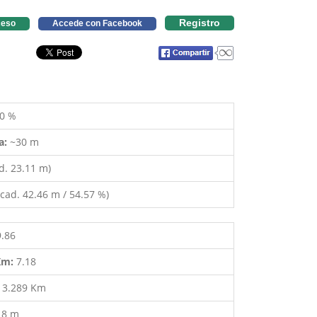
Registro
eso
Accede con Facebook
0 %
a:
~30 m
d. 23.11 m)
cad. 42.46 m / 54.57 %)
9.86
 Km:
7.18
:
3.289 Km
18 m