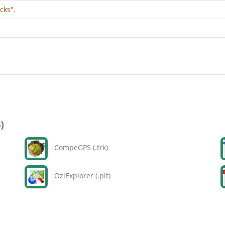
cks".
)
CompeGPS (.trk)
OziExplorer (.plt)