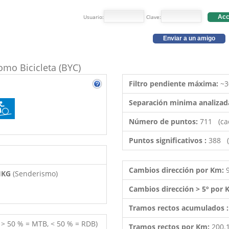
Usuario:
Clave:
Acc
Enviar a un amigo
como Bicicleta (BYC)
Filtro pendiente máxima:
~3
Separación minima analizad
Número de puntos:
711 (ca
Puntos significativos :
388 (
Cambios dirección por Km:
 HKG
(Senderismo)
Cambios dirección > 5º por
Tramos rectos acumulados 
( > 50 % = MTB, < 50 % = RDB)
Tramos rectos por Km:
200.