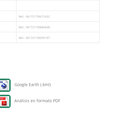
Ref.: 36172170671632
Ref.: 36172170846048
Ref.: 36172170699197
Google Earth (.kml)
Análisis en formato PDF