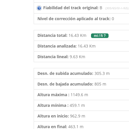
Fiabilidad del track original:
B
(305/65/0/-/-/65)
Nivel de corrección aplicado al track:
0
Distancia total:
16.43 Km
mi / ft ?
Distancia analizada:
16.43 Km
Distancia lineal:
9.63 Km
Desn. de subida acumulado:
305.3 m
Desn. de bajada acumulado:
805 m
Altura máxima :
1149.6 m
Altura mínima :
459.1 m
Altura en inicio:
962.9 m
Altura en final:
463.1 m