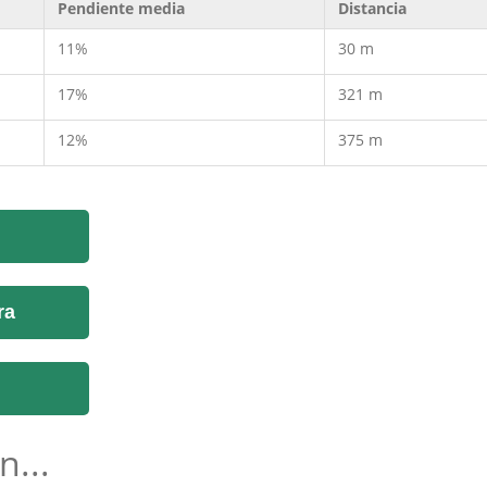
Pendiente media
Distancia
11%
30 m
17%
321 m
12%
375 m
ra
n...