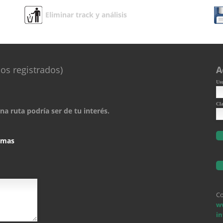
Eliminar track y análisis
os registrados)
A
Us
Cl
a ruta podría ser de tu interés.
comas
Co
w
i