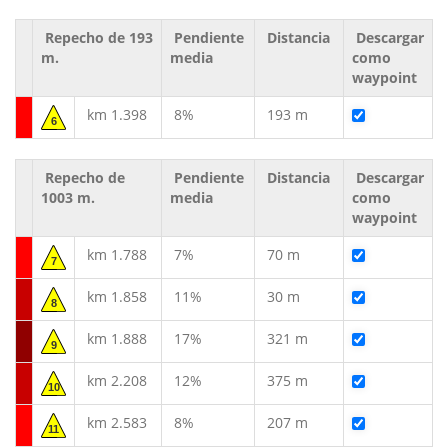
Repecho de 193
Pendiente
Distancia
Descargar
m.
media
como
waypoint
km 1.398
8%
193 m
6
Repecho de
Pendiente
Distancia
Descargar
1003 m.
media
como
waypoint
km 1.788
7%
70 m
7
km 1.858
11%
30 m
8
km 1.888
17%
321 m
9
km 2.208
12%
375 m
10
km 2.583
8%
207 m
11