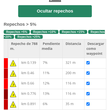
Ocultar repechos
Repechos > 5%
Repechos >5%
Repechos >10%
Repechos >15%
Repechos
>20%
Repechos >25%
Repecho de 788
Pendiente
Distancia
Descargar
m.
media
como
waypoint
km 0.139
7%
321 m
1
km 0.46
11%
200 m
2
km 0.66
12%
116 m
3
km 0.776
13%
116 m
4
km 0.891
6%
35 m
5