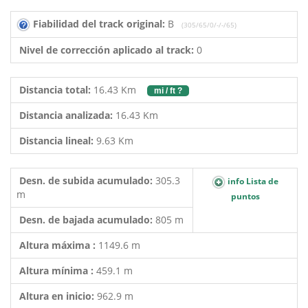
Fiabilidad del track original:
B
(305/65/0/-/-/65)
Nivel de corrección aplicado al track:
0
Distancia total:
16.43 Km
mi / ft ?
Distancia analizada:
16.43 Km
Distancia lineal:
9.63 Km
Desn. de subida acumulado:
305.3
info Lista de
m
puntos
Desn. de bajada acumulado:
805 m
Altura máxima :
1149.6 m
Altura mínima :
459.1 m
Altura en inicio:
962.9 m