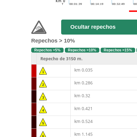
Ocultar repechos
Repechos > 10%
Repechos >5%
Repechos >10%
Repechos >15%
Repecho de 3150 m.
km 0.035
1
km 0.286
2
km 0.32
3
km 0.421
4
km 0.524
5
km 1.145
6