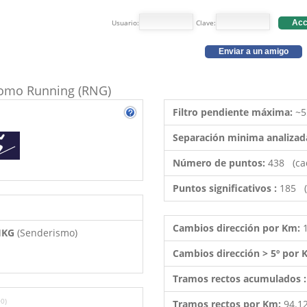
Usuario:
Clave:
Acc
Enviar a un amigo
 como Running (RNG)
Filtro pendiente máxima:
~5
Separación minima analizad
Número de puntos:
438 (ca
Puntos significativos :
185 (
Cambios dirección por Km:
 HKG
(Senderismo)
Cambios dirección > 5º por
Tramos rectos acumulados 
0)
Tramos rectos por Km:
94.1