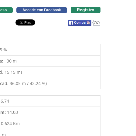
Registro
eso
Accede con Facebook
5 %
a:
~30 m
d. 15.15 m)
cad. 36.05 m / 42.24 %)
16.74
 Km:
14.03
:
0.624 Km
2 m