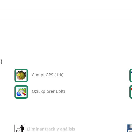
)
CompeGPS (.trk)
OziExplorer (.plt)
Eliminar track y análisis