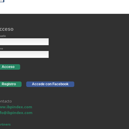
cceso
uario
ave
Acceso
Registro
Accede con Facebook
ntacto
ww.ibpindex.com
nfo@ibpindex.com
rtners