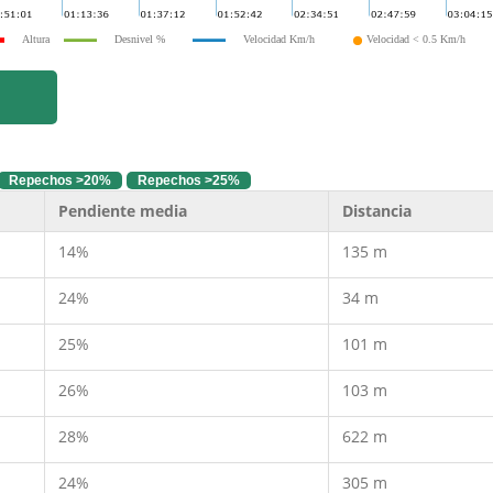
Altura
Desnivel %
Velocidad Km/h
Velocidad < 0.5 Km/h
Repechos >20%
Repechos >25%
Pendiente media
Distancia
14%
135 m
24%
34 m
25%
101 m
26%
103 m
28%
622 m
24%
305 m