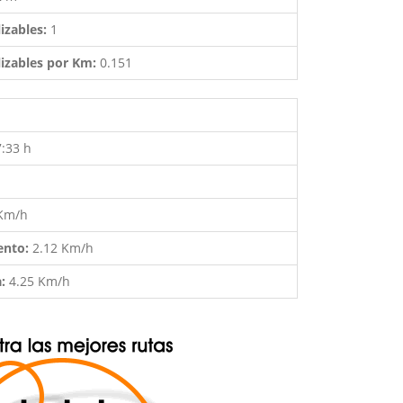
izables:
1
izables por Km:
0.151
7:33 h
 Km/h
ento:
2.12 Km/h
a:
4.25 Km/h