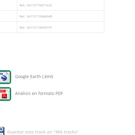
Ref.: 36172170671632
Ref.: 36172170846048
Ref.: 36172170699197
Google Earth (.kml)
Análisis en formato PDF
Guardar este track en "Mis tracks"