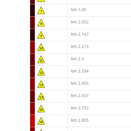
km 1.45
7
km 2.052
8
km 2.167
9
km 2.213
10
km 2.3
11
km 2.334
12
km 2.455
13
km 2.557
14
km 2.732
15
km 2.805
16