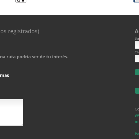
os registrados)
A
Us
Cl
a ruta podría ser de tu interés.
comas
Co
w
i
Pa