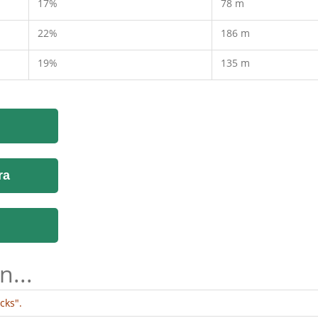
17%
78 m
22%
186 m
19%
135 m
ra
n...
cks".