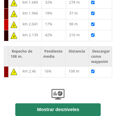
km 1.689
32%
278 m
3
km 1.966
18%
37 m
4
km 2.041
17%
98 m
5
km 2.139
42%
216 m
6
Repecho de
Pendiente
Distancia
Descargar
108 m.
media
como
waypoint
km 2.46
16%
108 m
7
Mostrar desniveles