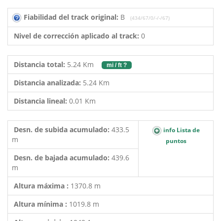
Fiabilidad del track original:
B
(434/67/0/-/-/67)
Nivel de corrección aplicado al track:
0
Distancia total:
5.24 Km
mi / ft ?
Distancia analizada:
5.24 Km
Distancia lineal:
0.01 Km
Desn. de subida acumulado:
433.5
info Lista de
m
puntos
Desn. de bajada acumulado:
439.6
m
Altura máxima :
1370.8 m
Altura mínima :
1019.8 m