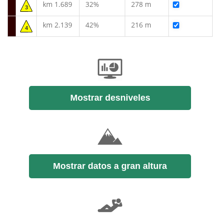
km 1.689
32%
278 m
3
km 2.139
42%
216 m
4
Mostrar desniveles
Mostrar datos a gran altura