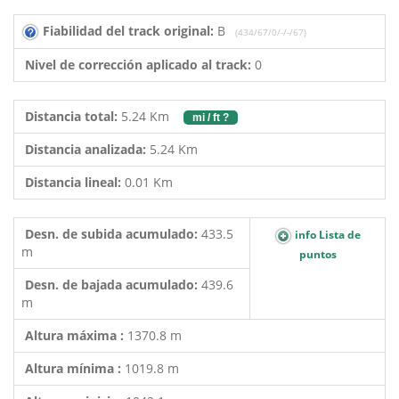
Fiabilidad del track original:
B
(434/67/0/-/-/67)
Nivel de corrección aplicado al track:
0
Distancia total:
5.24 Km
mi / ft ?
Distancia analizada:
5.24 Km
Distancia lineal:
0.01 Km
Desn. de subida acumulado:
433.5
info Lista de
m
puntos
Desn. de bajada acumulado:
439.6
m
Altura máxima :
1370.8 m
Altura mínima :
1019.8 m