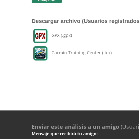
Comparar
Descargar archivo (Usuarios registrados
GPX (.gpx)
Garmin Training Center (.tcx)
Enviar este análisis a un amigo
(Usuari
Mensaje que recibirá tu amigo: