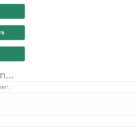
ra
n...
cks".