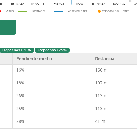
Altura
Desnivel %
Velocidad Km/h
Velocidad < 0.5 Km/h
Repechos >20%
Repechos >25%
Pendiente media
Distancia
16%
166 m
18%
107 m
26%
113 m
25%
113 m
28%
41 m