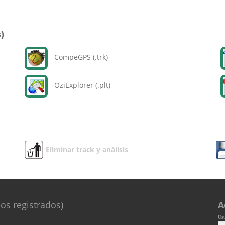
)
CompeGPS (.trk)
OziExplorer (.plt)
Eliminar track y análisis
os registrados)
A
Us