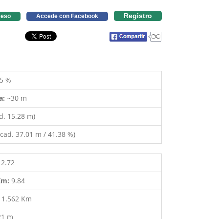
Registro
eso
Accede con Facebook
5 %
a:
~30 m
d. 15.28 m)
cad. 37.01 m / 41.38 %)
12.72
 Km:
9.84
:
1.562 Km
21 m