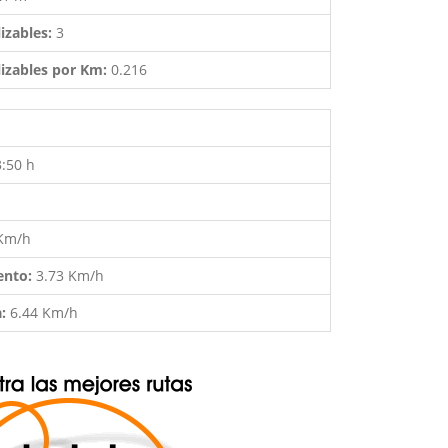
izables:
3
izables por Km:
0.216
3:50 h
 Km/h
ento:
3.73 Km/h
a:
6.44 Km/h