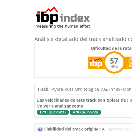
Análisis detallado del track analizad
Dificultad de la ruta
57
HKG
Track :
Ayora-Ruta Ornitológica-V.G. (nº 89) Mo
Las velocidades de este track son típicas de :
Volver a analizar como
BYC (Bicicleta)
RNG (Running)
Fiabilidad del track original:
A
(537/74/0/-/-/74)