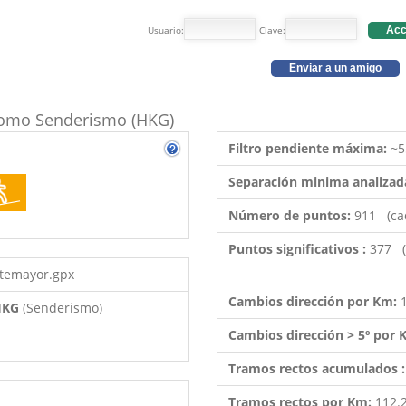
Usuario:
Clave:
Acc
Enviar a un amigo
o como Senderismo (HKG)
Filtro pendiente máxima:
~5
Separación minima analizad
Número de puntos:
911 (ca
Puntos significativos :
377 (
ntemayor.gpx
Cambios dirección por Km:
 HKG
(Senderismo)
Cambios dirección > 5º por
Tramos rectos acumulados 
Tramos rectos por Km:
112.