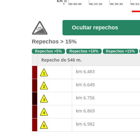
Ocultar repechos
Repechos > 15%
Repechos >5%
Repechos >10%
Repechos >15%
Repecho de 540 m.
km 6.483
1
km 6.649
2
km 6.756
3
km 6.869
4
km 6.982
5