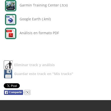
Garmin Training Center (.tcx)
Google Earth (.kml)
Análisis en formato PDF
Eliminar track y análisis
Guardar este track en "Mis tracks"