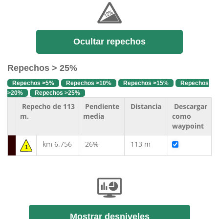
Ocultar repechos
Repechos > 25%
Repechos >5%
Repechos >10%
Repechos >15%
Repechos
>20%
Repechos >25%
Repecho de 113
Pendiente
Distancia
Descargar
m.
media
como
waypoint
km 6.756
26%
113 m
1
Mostrar desniveles