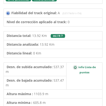
Fiabilidad del track original:
A
(537/74/0/-/-/74)
Nivel de corrección aplicado al track:
0
Distancia total:
13.92 Km
mi / ft ?
Distancia analizada:
13.92 Km
Distancia lineal:
0 Km
Desn. de subida acumulado:
537.37
info Lista de
m
puntos
Desn. de bajada acumulado:
537.47
m
Altura máxima :
1103.9 m
Altura mínima :
605.8 m