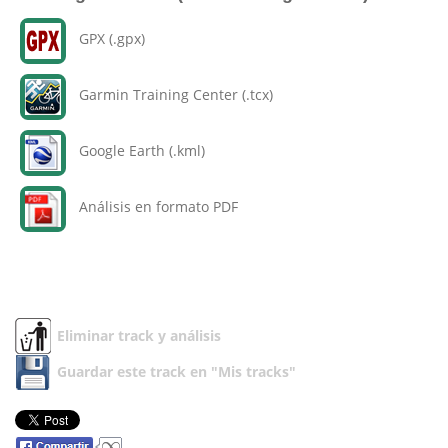
GPX (.gpx)
Garmin Training Center (.tcx)
Google Earth (.kml)
Análisis en formato PDF
Eliminar track y análisis
Guardar este track en "Mis tracks"