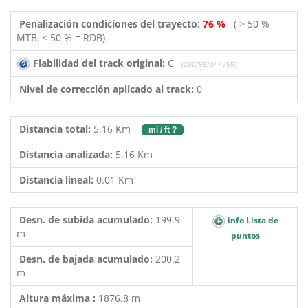
Penalización condiciones del trayecto:
76 %
( > 50 % =
MTB, < 50 % = RDB)
Fiabilidad del track original:
C
(200/55/0/-/-/55)
Nivel de corrección aplicado al track:
0
Distancia total:
5.16 Km
mi / ft ?
Distancia analizada:
5.16 Km
Distancia lineal:
0.01 Km
Desn. de subida acumulado:
199.9
info Lista de
m
puntos
Desn. de bajada acumulado:
200.2
m
Altura máxima :
1876.8 m