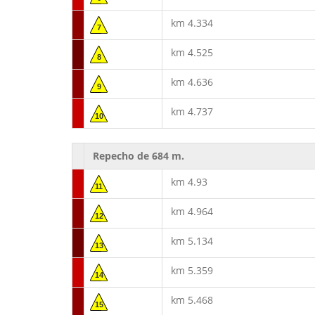
km 4.334
7
km 4.525
8
km 4.636
9
km 4.737
10
Repecho de 684 m.
km 4.93
11
km 4.964
12
km 5.134
13
km 5.359
14
km 5.468
15