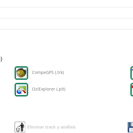
)
CompeGPS (.trk)
OziExplorer (.plt)
Eliminar track y análisis