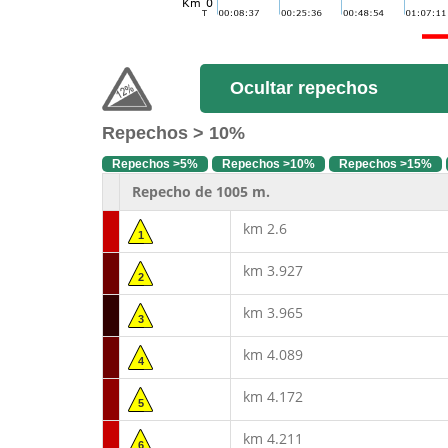
Ocultar repechos
Repechos > 10%
Repechos >5%
Repechos >10%
Repechos >15%
Repecho de 1005 m.
km 2.6
1
km 3.927
2
km 3.965
3
km 4.089
4
km 4.172
5
km 4.211
6