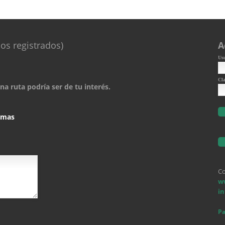
os registrados)
A
Us
Cl
a ruta podría ser de tu interés.
comas
Co
w
i
Pa