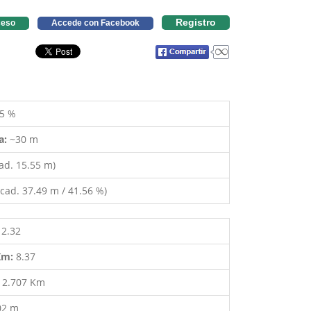
Registro
eso
Accede con Facebook
5 %
a:
~30 m
ad. 15.55 m)
cad. 37.49 m / 41.56 %)
12.32
 Km:
8.37
:
2.707 Km
02 m