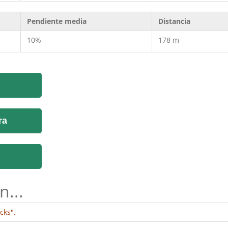
Pendiente media
Distancia
10%
178 m
ra
n...
cks".