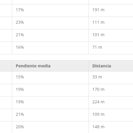
17%
191 m
23%
111 m
21%
101 m
16%
71 m
Pendiente media
Distancia
15%
33 m
19%
170 m
19%
224 m
21%
109 m
20%
148 m