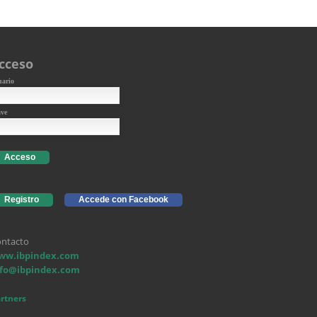
cceso
uario
ave
Acceso
Registro
Accede con Facebook
ntacto
ww.ibpindex.com
nfo@ibpindex.com
rtners