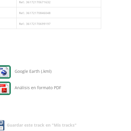
Ref.: 36172170671632
Ref.: 36172170846048
Ref.: 36172170699197
Google Earth (.kml)
Análisis en formato PDF
Guardar este track en "Mis tracks"