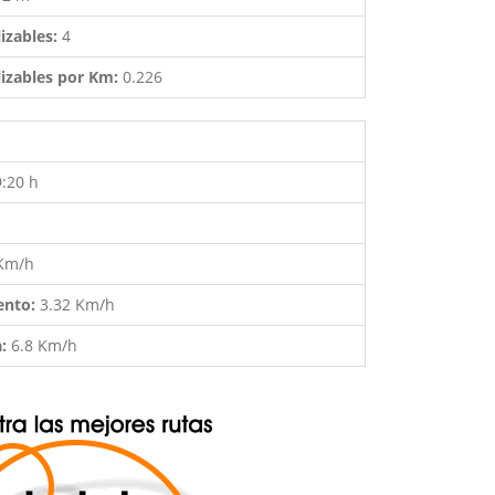
izables:
4
izables por Km:
0.226
9:20 h
 Km/h
ento:
3.32 Km/h
a:
6.8 Km/h