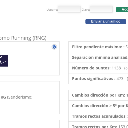
Usuario:
Clave:
Acc
Enviar a un amigo
 como Running (RNG)
Filtro pendiente máxima:
~5
Separación minima analizad
Número de puntos:
1138 (c
Puntos significativos :
473 (
Cambios dirección por Km:
 HKG
(Senderismo)
Cambios dirección > 5º por
Tramos rectos acumulados 
Tramos rectos por Km:
153.