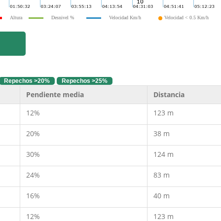
Altura
Desnivel %
Velocidad Km/h
Velocidad < 0.5 Km/h
Repechos >20%
Repechos >25%
Pendiente media
Distancia
12%
123 m
20%
38 m
30%
124 m
24%
83 m
16%
40 m
12%
123 m