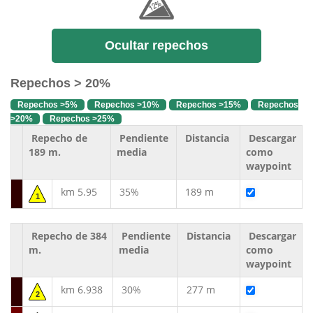
Ocultar repechos
Repechos > 20%
Repechos >5%
Repechos >10%
Repechos >15%
Repechos
>20%
Repechos >25%
Repecho de
Pendiente
Distancia
Descargar
189 m.
media
como
waypoint
km 5.95
35%
189 m
1
Repecho de 384
Pendiente
Distancia
Descargar
m.
media
como
waypoint
km 6.938
30%
277 m
2