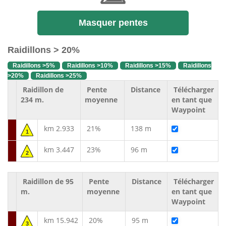
Masquer pentes
Raidillons > 20%
Raidillons >5%
Raidillons >10%
Raidillons >15%
Raidillons
>20%
Raidillons >25%
Raidillon de
Pente
Distance
Télécharger
234 m.
moyenne
en tant que
Waypoint
km 2.933
21%
138 m
1
km 3.447
23%
96 m
2
Raidillon de 95
Pente
Distance
Télécharger
m.
moyenne
en tant que
Waypoint
km 15.942
20%
95 m
3