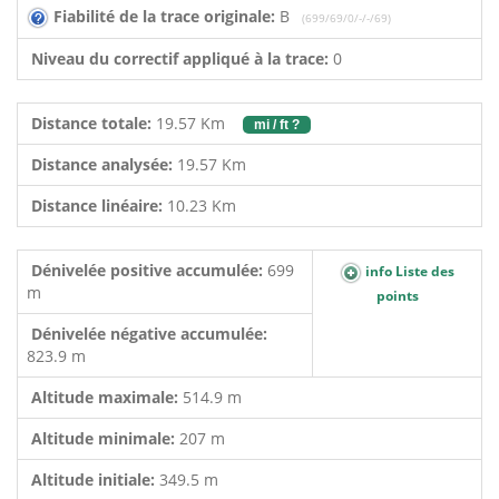
Fiabilité de la trace originale:
B
(699/69/0/-/-/69)
Niveau du correctif appliqué à la trace:
0
Distance totale:
19.57 Km
mi / ft ?
Distance analysée:
19.57 Km
Distance linéaire:
10.23 Km
Dénivelée positive accumulée:
699
info Liste des
m
points
Dénivelée négative accumulée:
823.9 m
Altitude maximale:
514.9 m
Altitude minimale:
207 m
Altitude initiale:
349.5 m