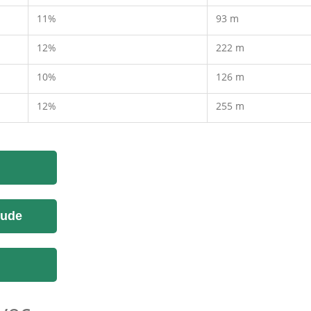
11%
93 m
12%
222 m
10%
126 m
12%
255 m
tude