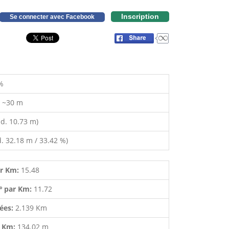
Inscription
Se connecter avec Facebook
%
:
~30 m
d. 10.73 m)
. 32.18 m / 33.42 %)
ar Km:
15.48
º par Km:
11.72
lées:
2.139 Km
r Km:
134.02 m