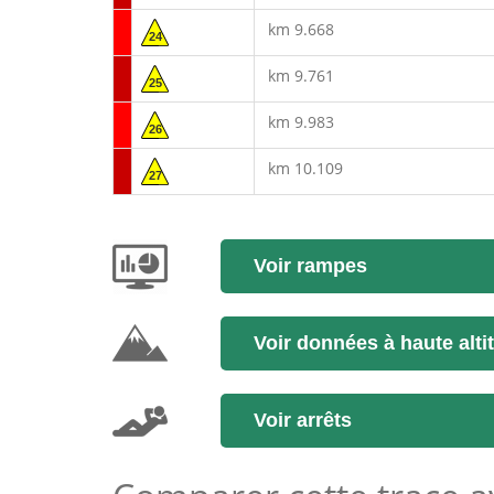
km 9.668
24
km 9.761
25
km 9.983
26
km 10.109
27
Voir rampes
Voir données à haute alti
Voir arrêts