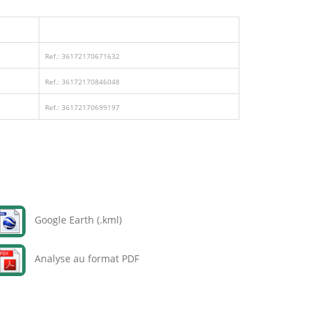
Ref.: 36172170671632
Ref.: 36172170846048
Ref.: 36172170699197
Google Earth (.kml)
Analyse au format PDF