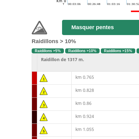
Masquer pentes
Raidillons > 10%
Raidillons >5%
Raidillons >10%
Raidillons >15%
Raidillon de 1317 m.
km 0.765
1
km 0.828
2
km 0.86
3
km 0.924
4
km 1.055
5