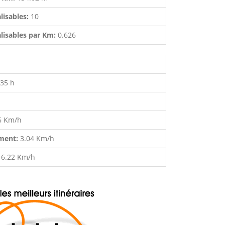
lisables:
10
lisables par Km:
0.626
:35 h
6 Km/h
ment:
3.04 Km/h
:
6.22 Km/h