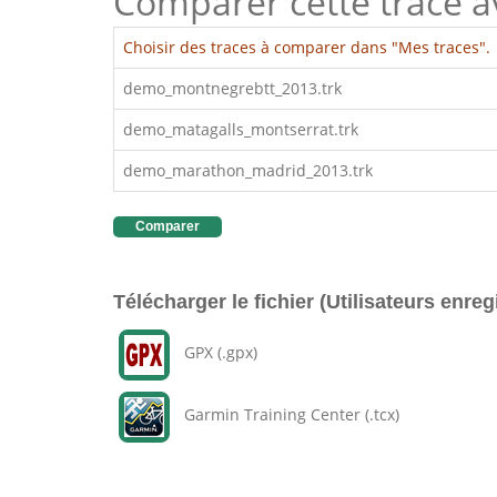
Comparer cette trace ave
Choisir des traces à comparer dans "Mes traces".
demo_montnegrebtt_2013.trk
demo_matagalls_montserrat.trk
demo_marathon_madrid_2013.trk
Comparer
Télécharger le fichier (Utilisateurs enreg
GPX (.gpx)
Garmin Training Center (.tcx)