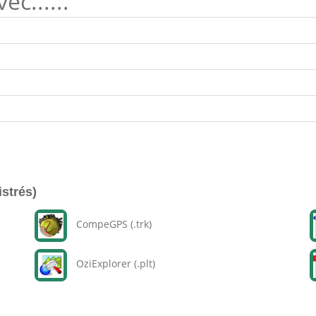
c......
istrés)
CompeGPS (.trk)
OziExplorer (.plt)