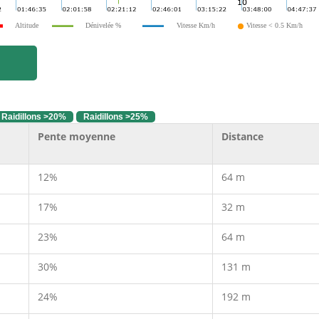
Altitude
Dénivelée %
Vitesse Km/h
Vitesse < 0.5 Km/h
Raidillons >20%
Raidillons >25%
Pente moyenne
Distance
12%
64 m
17%
32 m
23%
64 m
30%
131 m
24%
192 m