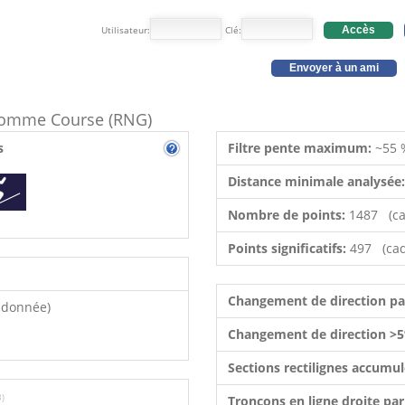
Utilisateur:
Clé:
Accès
Envoyer à un ami
e comme Course (RNG)
s
Filtre pente maximum:
~55 
Distance minimale analysée
Nombre de points:
1487 (ca
Points significatifs:
497 (cad
Changement de direction p
ndonnée)
Changement de direction >5
Sections rectilignes accumu
3)
Tronçons en ligne droite pa