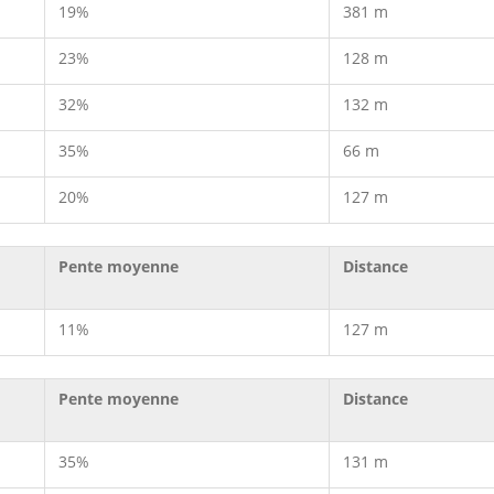
19%
381 m
23%
128 m
32%
132 m
35%
66 m
20%
127 m
Pente moyenne
Distance
11%
127 m
Pente moyenne
Distance
35%
131 m