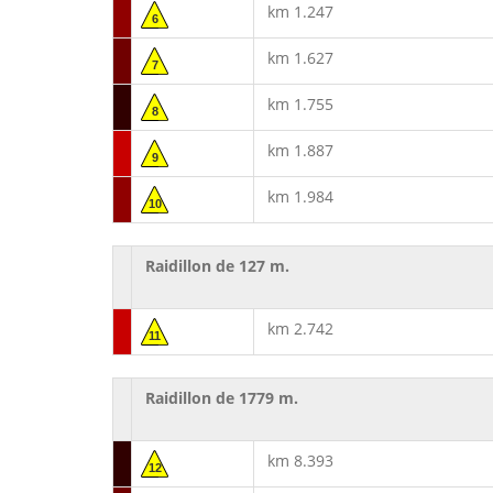
km 1.247
6
km 1.627
7
km 1.755
8
km 1.887
9
km 1.984
10
Raidillon de 127 m.
km 2.742
11
Raidillon de 1779 m.
km 8.393
12