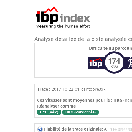
Analyse détaillée de la piste analysé
Difficulté du parcour
174
RNG
Trace :
2017-10-22-01_cantobre.trk
Ces vitesses sont moyennes pour le : HKG
(Ra
Réanalyser comme
BYC (Vélo)
HKG (Randonnée)
Fiabilité de la trace originale:
A
(830/83/0/-/-/8