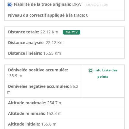
Fiabilité de la trace originale:
DRW
(135/59/0/-/-/59)
Niveau du correctif appliqué à la trace:
0
Distance totale:
22.12 Km
mi / ft ?
Distance analysée:
22.12 Km
Distance linéaire:
15.55 Km
Dénivelée positive accumulée:
info Liste des
135.9 m
points
Dénivelée négative accumulée:
86.2
m
Altitude maximale:
254.7 m
Altitude minimale:
152.8 m
Altitude initiale:
155.6 m