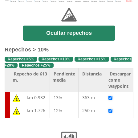
Ocultar repechos
Repechos > 10%
Repechos >5%
Repechos >10%
Repechos >15%
Repechos
>20%
Repechos >25%
Repecho de 613
Pendiente
Distancia
Descargar
m.
media
como
waypoint
km 0.932
13%
363 m
1
km 1.726
12%
250 m
2