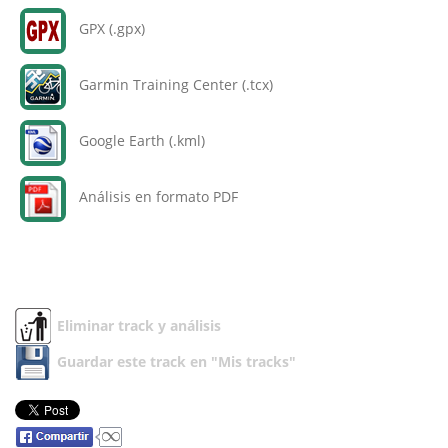
GPX (.gpx)
Garmin Training Center (.tcx)
Google Earth (.kml)
Análisis en formato PDF
Eliminar track y análisis
Guardar este track en "Mis tracks"