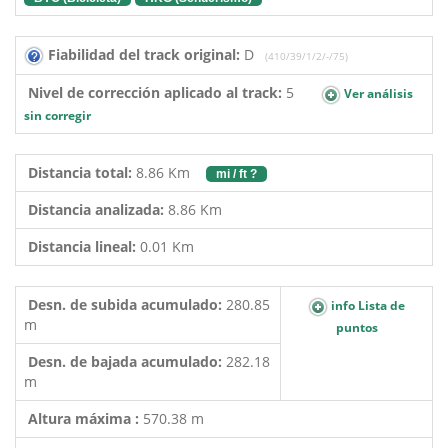
Fiabilidad del track original:
D
(410/39/1/2/-/75)
Nivel de corrección aplicado al track:
5
Ver análisis
sin corregir
Distancia total:
8.86 Km
mi / ft ?
Distancia analizada:
8.86 Km
Distancia lineal:
0.01 Km
Desn. de subida acumulado:
280.85
info Lista de
m
puntos
Desn. de bajada acumulado:
282.18
m
Altura máxima :
570.38 m