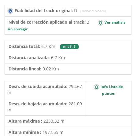
Fiabilidad del track original:
D
(369/45/1/4/-/70)
Nivel de corrección aplicado al track:
3
Ver análisis
sin corregir
Distancia total:
6.7 Km
mi / ft ?
Distancia analizada:
6.7 Km
Distancia lineal:
0.02 Km
Desn. de subida acumulado:
294.67
info Lista de
m
puntos
Desn. de bajada acumulado:
281.09
m
Altura máxima :
2230.32 m
Altura mínima :
1977.55 m