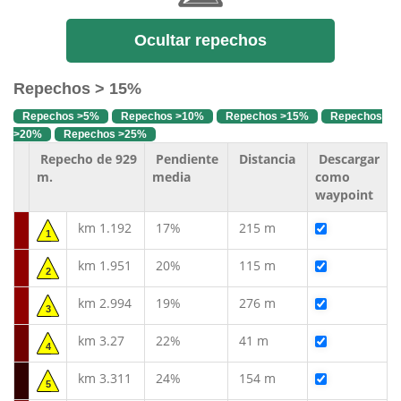
Ocultar repechos
Repechos > 15%
Repechos >5%
Repechos >10%
Repechos >15%
Repechos
>20%
Repechos >25%
Repecho de 929
Pendiente
Distancia
Descargar
m.
media
como
waypoint
km 1.192
17%
215 m
1
km 1.951
20%
115 m
2
km 2.994
19%
276 m
3
km 3.27
22%
41 m
4
km 3.311
24%
154 m
5