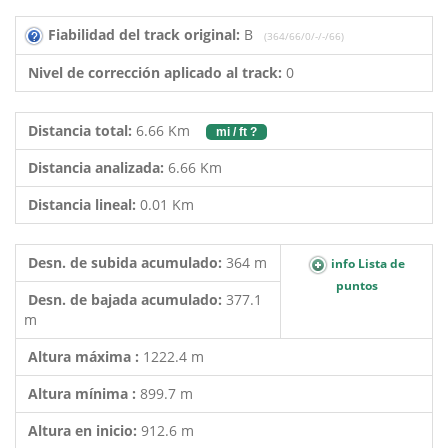
Fiabilidad del track original:
B
(364/66/0/-/-/66)
Nivel de corrección aplicado al track:
0
Distancia total:
6.66 Km
mi / ft ?
Distancia analizada:
6.66 Km
Distancia lineal:
0.01 Km
Desn. de subida acumulado:
364 m
info Lista de
puntos
Desn. de bajada acumulado:
377.1
m
Altura máxima :
1222.4 m
Altura mínima :
899.7 m
Altura en inicio:
912.6 m