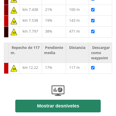
30
km 7.438
21%
100 m
31
km 7.538
19%
143 m
32
km 7.797
38%
471 m
33
Repecho de 117
Pendiente
Distancia
Descargar
m.
media
como
waypoint
km 12.22
17%
117 m
34
Mostrar desniveles