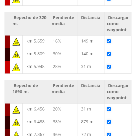
24
Repecho de 320
Pendiente
Distancia
Descargar
m.
media
como
waypoint
km 5.659
16%
149 m
25
km 5.809
30%
140 m
26
km 5.948
28%
31 m
27
Repecho de
Pendiente
Distancia
Descargar
1696 m.
media
como
waypoint
km 6.456
20%
31 m
28
km 6.488
38%
879 m
29
km 7.367
36%
72 m