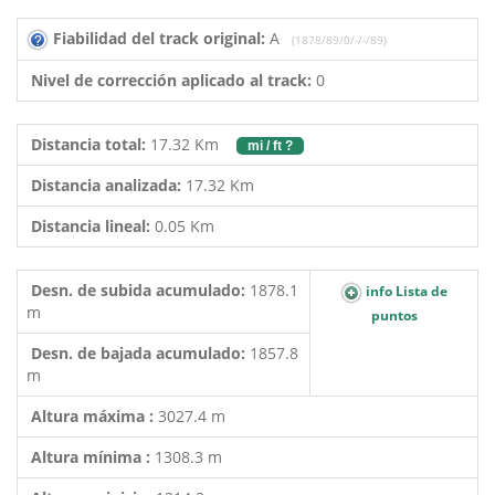
Fiabilidad del track original:
A
(1878/89/0/-/-/89)
Nivel de corrección aplicado al track:
0
Distancia total:
17.32 Km
mi / ft ?
Distancia analizada:
17.32 Km
Distancia lineal:
0.05 Km
Desn. de subida acumulado:
1878.1
info Lista de
m
puntos
Desn. de bajada acumulado:
1857.8
m
Altura máxima :
3027.4 m
Altura mínima :
1308.3 m