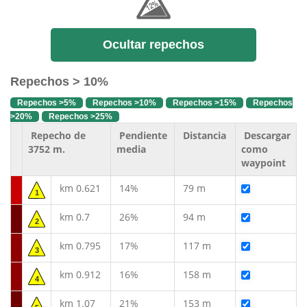
Ocultar repechos
Repechos > 10%
Repechos >5%
Repechos >10%
Repechos >15%
Repechos
>20%
Repechos >25%
Repecho de
Pendiente
Distancia
Descargar
3752 m.
media
como
waypoint
km 0.621
14%
79 m
1
km 0.7
26%
94 m
2
km 0.795
17%
117 m
3
km 0.912
16%
158 m
4
km 1.07
21%
153 m