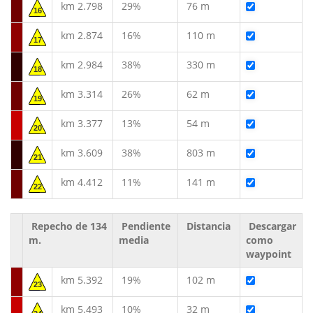
km 2.798
29%
76 m
16
km 2.874
16%
110 m
17
km 2.984
38%
330 m
18
km 3.314
26%
62 m
19
km 3.377
13%
54 m
20
km 3.609
38%
803 m
21
km 4.412
11%
141 m
22
Repecho de 134
Pendiente
Distancia
Descargar
m.
media
como
waypoint
km 5.392
19%
102 m
23
km 5.493
10%
32 m