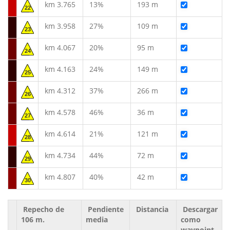
km 3.765
13%
193 m
22
km 3.958
27%
109 m
23
km 4.067
20%
95 m
24
km 4.163
24%
149 m
25
km 4.312
37%
266 m
26
km 4.578
46%
36 m
27
km 4.614
21%
121 m
28
km 4.734
44%
72 m
29
km 4.807
40%
42 m
30
Repecho de
Pendiente
Distancia
Descargar
106 m.
media
como
waypoint