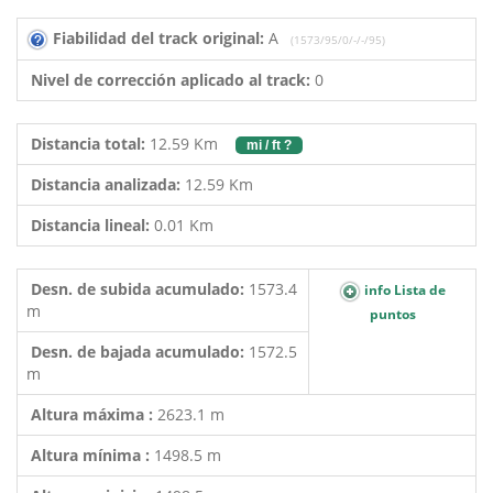
Fiabilidad del track original:
A
(1573/95/0/-/-/95)
Nivel de corrección aplicado al track:
0
Distancia total:
12.59 Km
mi / ft ?
Distancia analizada:
12.59 Km
Distancia lineal:
0.01 Km
Desn. de subida acumulado:
1573.4
info Lista de
m
puntos
Desn. de bajada acumulado:
1572.5
m
Altura máxima :
2623.1 m
Altura mínima :
1498.5 m