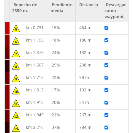
Repecho de
Pendiente
Distancia
Descargar
2550 m.
media
como
waypoint
km 0.731
15%
464 m
5
km 1.195
18%
180 m
6
km 1.375
24%
132 m
7
km 1.507
29%
208 m
8
km 1.715
22%
98 m
9
km 1.813
17%
102 m
10
km 1.915
20%
34 m
11
km 1.949
21%
267 m
12
km 2.216
37%
784 m
13