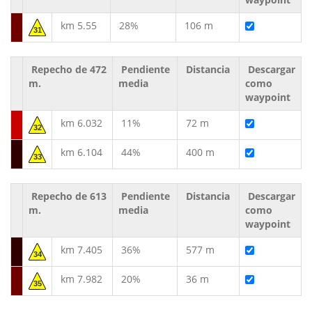
km 5.55
28%
106 m
31
Repecho de 472
Pendiente
Distancia
Descargar
m.
media
como
waypoint
km 6.032
11%
72 m
32
km 6.104
44%
400 m
33
Repecho de 613
Pendiente
Distancia
Descargar
m.
media
como
waypoint
km 7.405
36%
577 m
34
km 7.982
20%
36 m
35