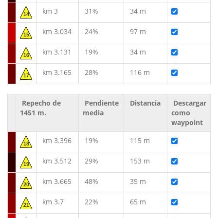
km 3
31%
34 m
14
km 3.034
24%
97 m
15
km 3.131
19%
34 m
16
km 3.165
28%
116 m
17
Repecho de
Pendiente
Distancia
Descargar
1451 m.
media
como
waypoint
km 3.396
19%
115 m
18
km 3.512
29%
153 m
19
km 3.665
48%
35 m
20
km 3.7
22%
65 m
21