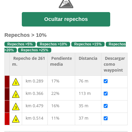
Ocultar repechos
Repechos > 10%
Repechos >5%
Repechos >10%
Repechos >15%
Repechos
>20%
Repechos >25%
Repecho de 261
Pendiente
Distancia
Descargar
m.
media
como
waypoint
km 0.289
17%
76 m
1
km 0.366
22%
113 m
2
km 0.479
16%
35 m
3
km 0.514
11%
37 m
4