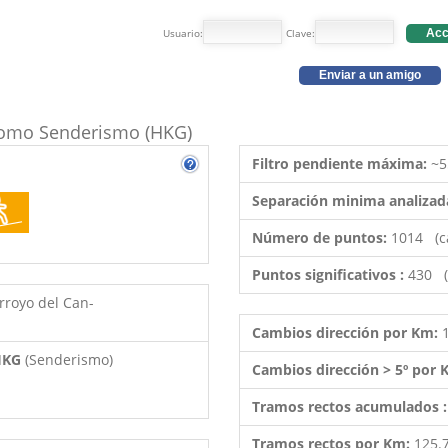
Usuario:
Clave:
Acc
Enviar a un amigo
o como Senderismo (HKG)
Filtro pendiente máxima:
~5
Separación minima analizad
Número de puntos:
1014 (c
Puntos significativos :
430 (
royo del Can-
Cambios dirección por Km:
 HKG
(Senderismo)
Cambios dirección > 5º por
Tramos rectos acumulados 
Tramos rectos por Km:
125.