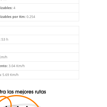
izables:
4
izables por Km:
0.254
1:53 h
 Km/h
ento:
3.04 Km/h
a:
5.69 Km/h