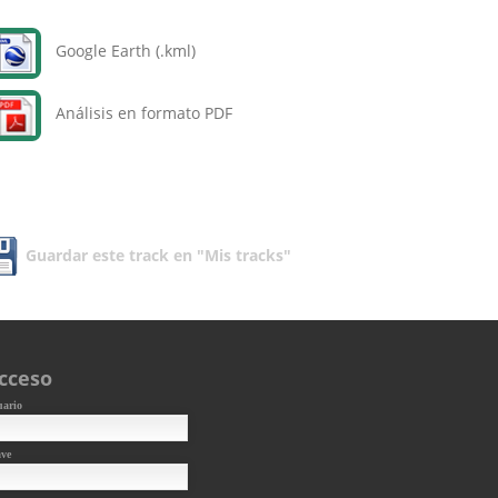
Google Earth (.kml)
Análisis en formato PDF
Guardar este track en "Mis tracks"
cceso
uario
ave