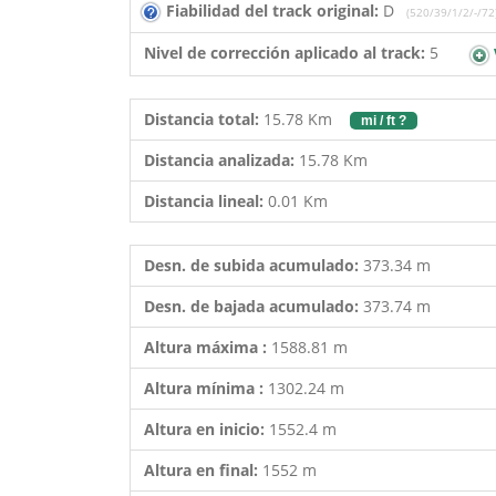
Fiabilidad del track original:
D
(520/39/1/2/-/72
Nivel de corrección aplicado al track:
5
Distancia total:
15.78 Km
mi / ft ?
Distancia analizada:
15.78 Km
Distancia lineal:
0.01 Km
Desn. de subida acumulado:
373.34 m
Desn. de bajada acumulado:
373.74 m
Altura máxima :
1588.81 m
Altura mínima :
1302.24 m
Altura en inicio:
1552.4 m
Altura en final:
1552 m