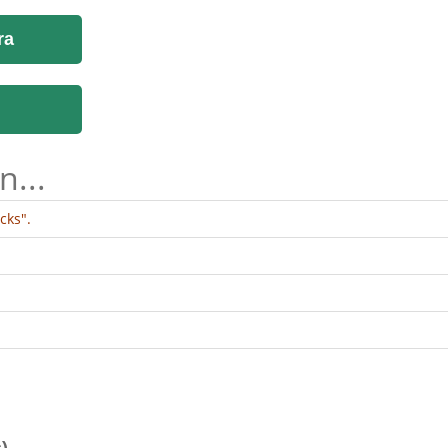
ra
n...
cks".