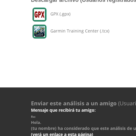
Descargar archivo (Usuarios registrados
GPX (.gpx)
Garmin Training Center (.tcx)
Enviar este análisis a un amigo
(Usuari
Mensaje que recibirá tu amigo:
Re:
Hola.
(tu nombre) ha considerado que este análisis de un
(verá un enlace a esta página)