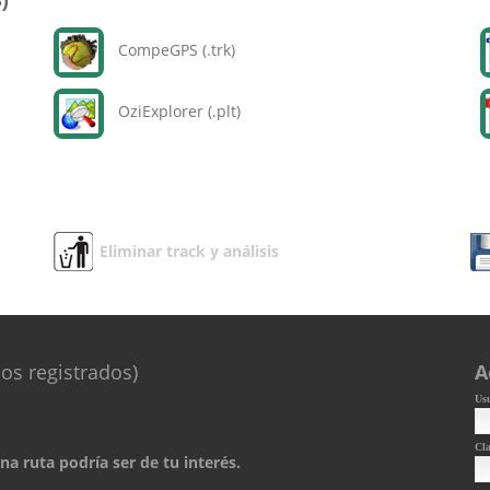
)
CompeGPS (.trk)
OziExplorer (.plt)
Eliminar track y análisis
os registrados)
A
Us
Cl
a ruta podría ser de tu interés.