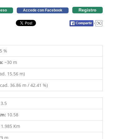
Registro
eso
Accede con Facebook
5 %
a:
~30 m
ad. 15.56 m)
cad. 36.86 m / 42.41 %)
13.5
 Km:
10.58
:
1.985 Km
79 m