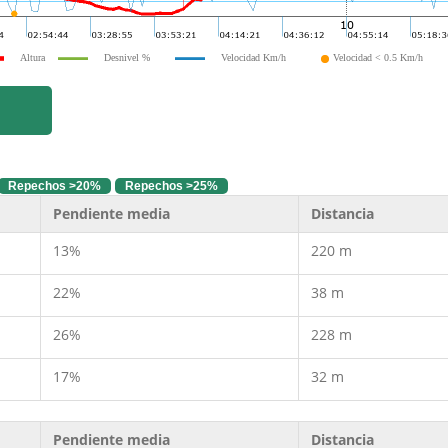
Altura
Desnivel %
Velocidad Km/h
Velocidad < 0.5 Km/h
Repechos >20%
Repechos >25%
Pendiente media
Distancia
13%
220 m
22%
38 m
26%
228 m
17%
32 m
Pendiente media
Distancia