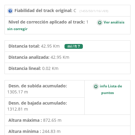
Fiabilidad del track original:
C
(1455/50/1/16/-/69)
Nivel de corrección aplicado al track:
1
Ver análisis
sin corregir
Distancia total:
42.95 Km
mi / ft ?
Distancia analizada:
42.95 Km
Distancia lineal:
0.02 Km
Desn. de subida acumulado:
info Lista de
1305.17 m
puntos
Desn. de bajada acumulado:
1312.81 m
Altura máxima :
872.65 m
Altura mínima :
244.83 m