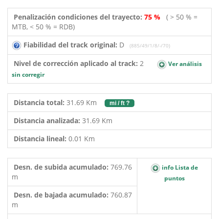
Penalización condiciones del trayecto:
75 %
( > 50 % =
MTB, < 50 % = RDB)
Fiabilidad del track original:
D
(885/49/1/8/-/70)
Nivel de corrección aplicado al track:
2
Ver análisis
sin corregir
Distancia total:
31.69 Km
mi / ft ?
Distancia analizada:
31.69 Km
Distancia lineal:
0.01 Km
Desn. de subida acumulado:
769.76
info Lista de
m
puntos
Desn. de bajada acumulado:
760.87
m