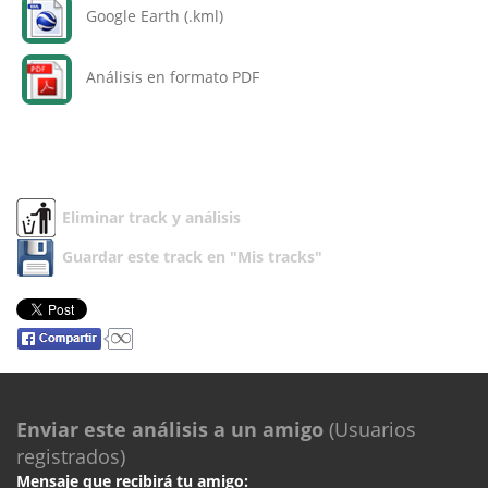
Google Earth (.kml)
Análisis en formato PDF
Eliminar track y análisis
Guardar este track en "Mis tracks"
Enviar este análisis a un amigo
(Usuarios
registrados)
Mensaje que recibirá tu amigo: