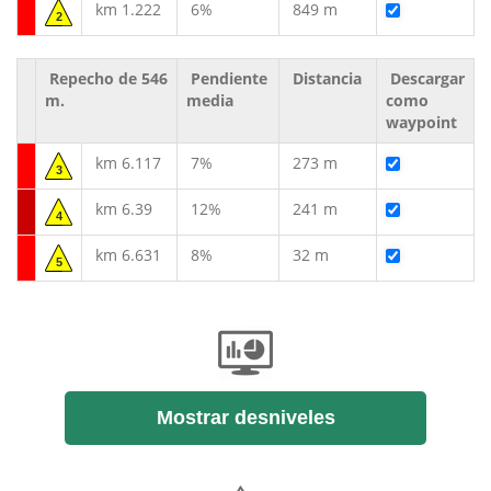
km 1.222
6%
849 m
2
Repecho de 546
Pendiente
Distancia
Descargar
m.
media
como
waypoint
km 6.117
7%
273 m
3
km 6.39
12%
241 m
4
km 6.631
8%
32 m
5
Mostrar desniveles