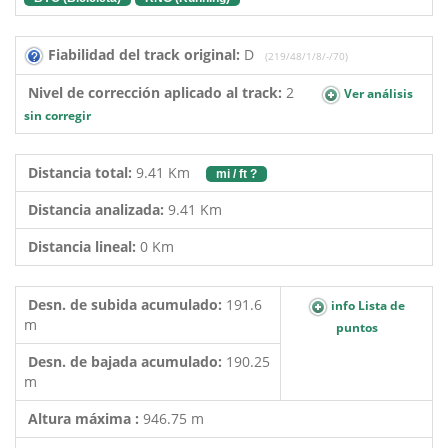
Fiabilidad del track original:
D
(219/48/1/8/-/70)
Nivel de corrección aplicado al track:
2
Ver análisis
sin corregir
Distancia total:
9.41 Km
mi / ft ?
Distancia analizada:
9.41 Km
Distancia lineal:
0 Km
Desn. de subida acumulado:
191.6
info Lista de
m
puntos
Desn. de bajada acumulado:
190.25
m
Altura máxima :
946.75 m