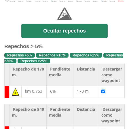
Ocultar repechos
Repechos > 5%
Repechos >5%
Repechos >10%
Repechos >15%
Repechos
>20%
Repechos >25%
Repecho de 170
Pendiente
Distancia
Descargar
m.
media
como
waypoint
km 0.753
6%
170 m
1
Repecho de 849
Pendiente
Distancia
Descargar
m.
media
como
waypoint