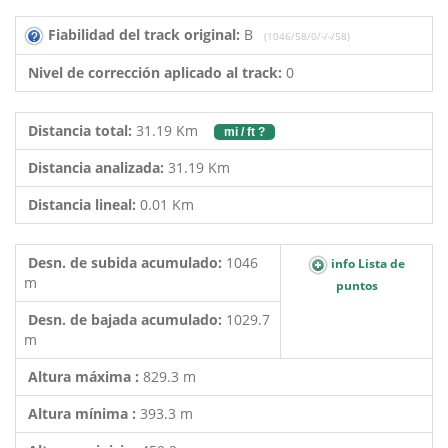
Fiabilidad del track original:
B
(1046/58/0/-/-/58)
Nivel de corrección aplicado al track:
0
Distancia total:
31.19 Km
mi / ft ?
Distancia analizada:
31.19 Km
Distancia lineal:
0.01 Km
Desn. de subida acumulado:
1046
info Lista de
m
puntos
Desn. de bajada acumulado:
1029.7
m
Altura máxima :
829.3 m
Altura mínima :
393.3 m