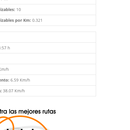
izables:
10
izables por Km:
0.321
3:57 h
 Km/h
ento:
6.59 Km/h
a:
38.07 Km/h