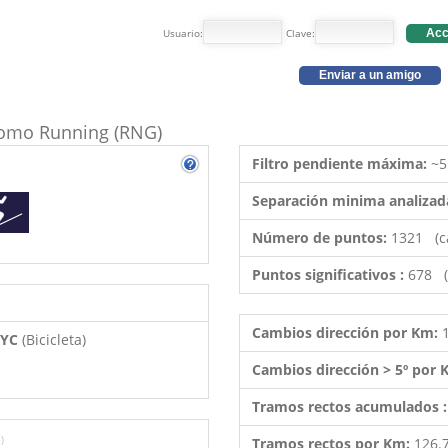
Usuario:
Clave:
Acc
Enviar a un amigo
 como Running (RNG)
Filtro pendiente máxima:
~5
Separación minima analizad
Número de puntos:
1321 (c
Puntos significativos :
678 (
Cambios dirección por Km:
 BYC
(Bicicleta)
Cambios dirección > 5º por
Tramos rectos acumulados 
)
Tramos rectos por Km:
126.