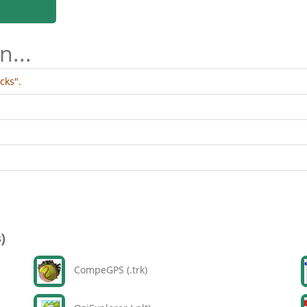
n...
cks".
)
CompeGPS (.trk)