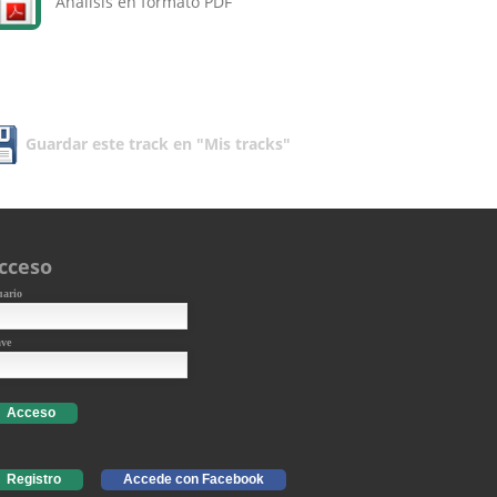
Análisis en formato PDF
Guardar este track en "Mis tracks"
cceso
uario
ave
Acceso
Registro
Accede con Facebook