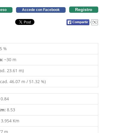
Registro
eso
Accede con Facebook
5 %
a:
~30 m
ad. 23.61 m)
cad. 46.07 m / 51.32 %)
10.84
 Km:
8.53
:
3.954 Km
77 m