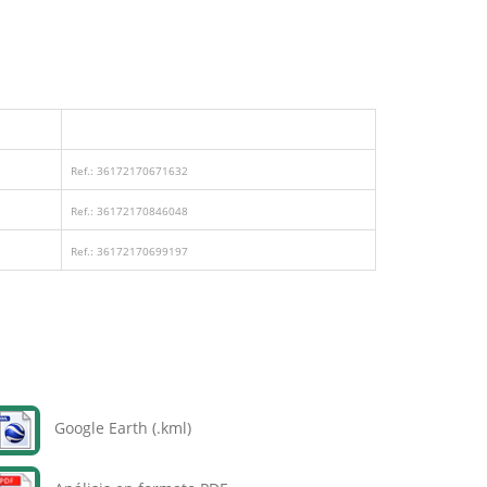
Ref.: 36172170671632
Ref.: 36172170846048
Ref.: 36172170699197
Google Earth (.kml)