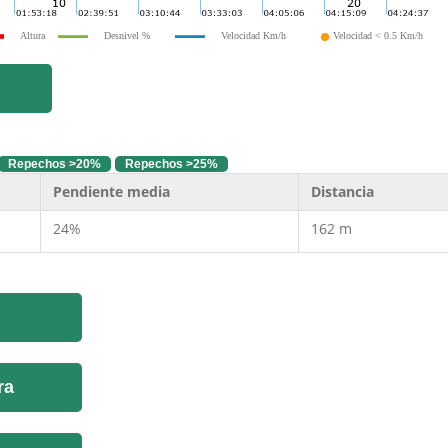
Altura
Desnivel %
Velocidad Km/h
Velocidad < 0.5 Km/h
Repechos >20%
Repechos >25%
Pendiente media
Distancia
24%
162 m
ra