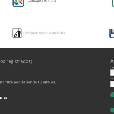
OziExplorer (.plt)
Eliminar track y análisis
os registrados)
A
Us
Cl
a ruta podría ser de tu interés.
comas