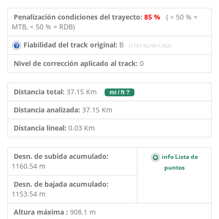
Penalización condiciones del trayecto:
85 %
( > 50 % =
MTB, < 50 % = RDB)
Fiabilidad del track original:
B
(1161/62/0/-/-/62)
Nivel de corrección aplicado al track:
0
Distancia total:
37.15 Km
mi / ft ?
Distancia analizada:
37.15 Km
Distancia lineal:
0.03 Km
Desn. de subida acumulado:
info Lista de
1160.54 m
puntos
Desn. de bajada acumulado:
1153.54 m
Altura máxima :
908.1 m