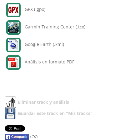
GPX (.gpx)
Garmin Training Center (.tcx)
Google Earth (.kml)
Análisis en formato PDF
Eliminar track y análisis
Guardar este track en "Mis tracks"