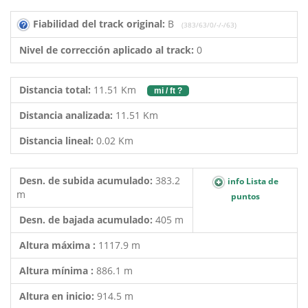
Fiabilidad del track original:
B
(383/63/0/-/-/63)
Nivel de corrección aplicado al track:
0
Distancia total:
11.51 Km
mi / ft ?
Distancia analizada:
11.51 Km
Distancia lineal:
0.02 Km
Desn. de subida acumulado:
383.2
info Lista de
m
puntos
Desn. de bajada acumulado:
405 m
Altura máxima :
1117.9 m
Altura mínima :
886.1 m
Altura en inicio:
914.5 m