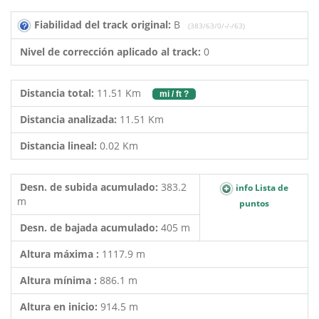
Fiabilidad del track original:
B
(383/63/0/-/-/63)
Nivel de corrección aplicado al track:
0
Distancia total:
11.51 Km
mi / ft ?
Distancia analizada:
11.51 Km
Distancia lineal:
0.02 Km
Desn. de subida acumulado:
383.2
info Lista de
m
puntos
Desn. de bajada acumulado:
405 m
Altura máxima :
1117.9 m
Altura mínima :
886.1 m
Altura en inicio:
914.5 m