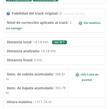
Fiabilidad del track original:
D
(424/48/1/8/-/65)
Nivel de corrección aplicado al track:
2
Ver análisis
sin corregir
Distancia total:
14.18 Km
mi / ft ?
Distancia analizada:
14.18 Km
Distancia lineal:
0 Km
Desn. de subida acumulado:
386.81
info Lista de
m
puntos
Desn. de bajada acumulado:
393.78
m
Altura máxima :
1311.74 m