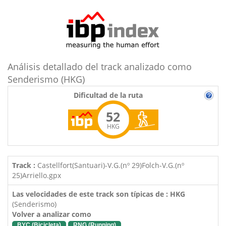
Análisis detallado del track analizado como
Senderismo (HKG)
Dificultad de la ruta
52
HKG
Track :
Castellfort(Santuari)-V.G.(nº 29)Folch-V.G.(nº
25)Arriello.gpx
Las velocidades de este track son típicas de : HKG
(Senderismo)
Volver a analizar como
BYC (Bicicleta)
RNG (Running)