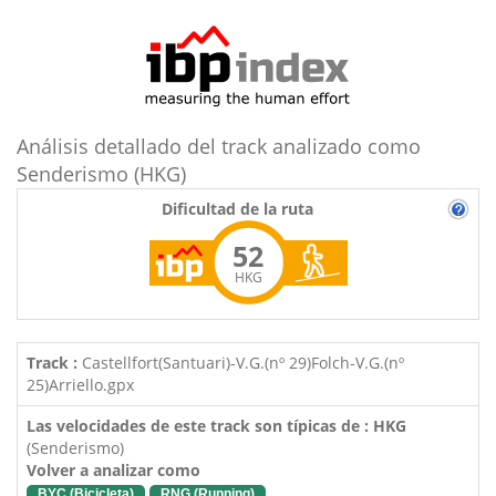
Análisis detallado del track analizado como
Senderismo (HKG)
Dificultad de la ruta
52
HKG
Track :
Castellfort(Santuari)-V.G.(nº 29)Folch-V.G.(nº
25)Arriello.gpx
Las velocidades de este track son típicas de : HKG
(Senderismo)
Volver a analizar como
BYC (Bicicleta)
RNG (Running)