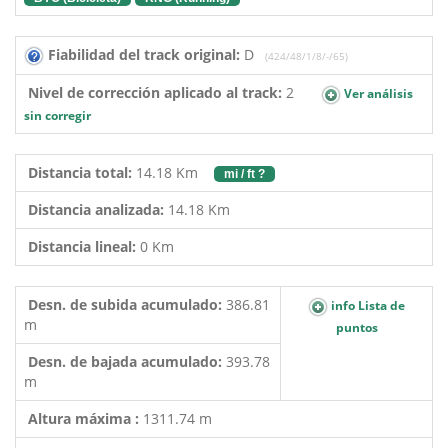
Fiabilidad del track original:
D
(424/48/1/8/-/65)
Nivel de corrección aplicado al track:
2
Ver análisis
sin corregir
Distancia total:
14.18 Km
mi / ft ?
Distancia analizada:
14.18 Km
Distancia lineal:
0 Km
Desn. de subida acumulado:
386.81
info Lista de
m
puntos
Desn. de bajada acumulado:
393.78
m
Altura máxima :
1311.74 m