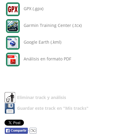
GPX (.gpx)
Garmin Training Center (.tcx)
Google Earth (.kml)
Análisis en formato PDF
Eliminar track y análisis
Guardar este track en "Mis tracks"