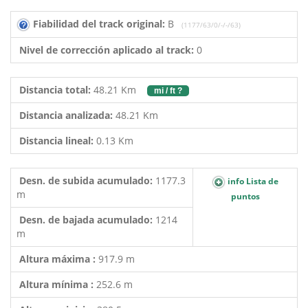
Fiabilidad del track original:
B
(1177/63/0/-/-/63)
Nivel de corrección aplicado al track:
0
Distancia total:
48.21 Km
mi / ft ?
Distancia analizada:
48.21 Km
Distancia lineal:
0.13 Km
Desn. de subida acumulado:
1177.3
info Lista de
m
puntos
Desn. de bajada acumulado:
1214
m
Altura máxima :
917.9 m
Altura mínima :
252.6 m