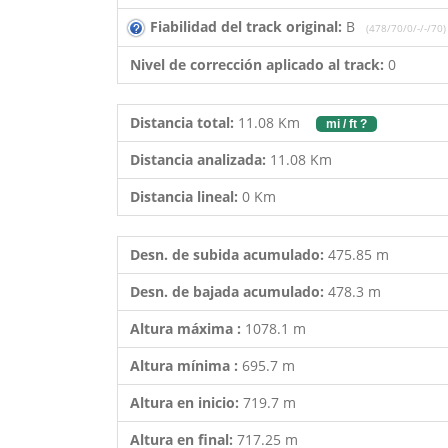
Fiabilidad del track original:
B
(478/70/0/-/-/70)
Nivel de corrección aplicado al track:
0
Distancia total:
11.08 Km
mi / ft ?
Distancia analizada:
11.08 Km
Distancia lineal:
0 Km
Desn. de subida acumulado:
475.85 m
Desn. de bajada acumulado:
478.3 m
Altura máxima :
1078.1 m
Altura mínima :
695.7 m
Altura en inicio:
719.7 m
Altura en final:
717.25 m