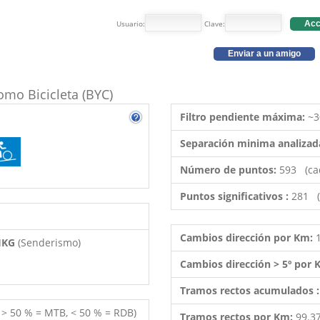
Usuario:
Clave:
Acc
Enviar a un amigo
como Bicicleta (BYC)
Filtro pendiente máxima:
~3
Separación minima analizad
Número de puntos:
593 (ca
Puntos significativos :
281 (
Cambios dirección por Km:
 HKG
(Senderismo)
Cambios dirección > 5º por
Tramos rectos acumulados 
( > 50 % = MTB, < 50 % = RDB)
Tramos rectos por Km:
99.3