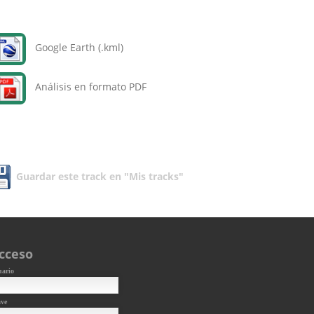
Google Earth (.kml)
Análisis en formato PDF
Guardar este track en "Mis tracks"
cceso
uario
ave