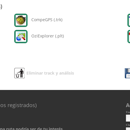
)
CompeGPS (.trk)
OziExplorer (.plt)
Eliminar track y análisis
os registrados)
A
Us
Cl
a ruta podría ser de tu interés.