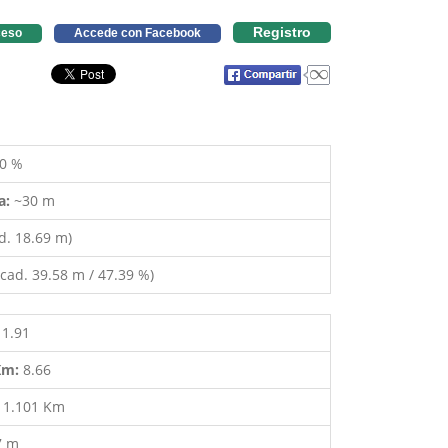
Registro
eso
Accede con Facebook
0 %
a:
~30 m
d. 18.69 m)
cad. 39.58 m / 47.39 %)
11.91
 Km:
8.66
:
1.101 Km
7 m