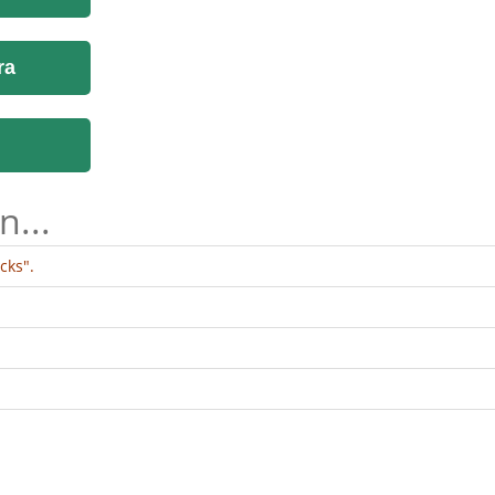
ra
n...
cks".