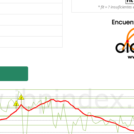
* fit = ? insuficient