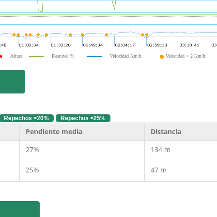
Altura
Desnivel %
Velocidad Km/h
Velocidad < 2 Km/h
Repechos >20%
Repechos >25%
Pendiente media
Distancia
27%
134 m
25%
47 m