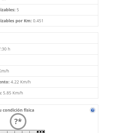
izables:
5
izables por Km:
0.451
7:30 h
 Km/h
ento:
4.22 Km/h
a:
5.85 Km/h
u condición física
?*