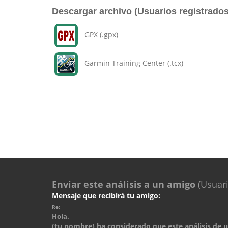
Descargar archivo (Usuarios registrados
GPX (.gpx)
Garmin Training Center (.tcx)
Enviar este análisis a un amigo
(Usuari
Mensaje que recibirá tu amigo:
Re:
Hola.
(tu nombre) ha considerado que este análisis de un