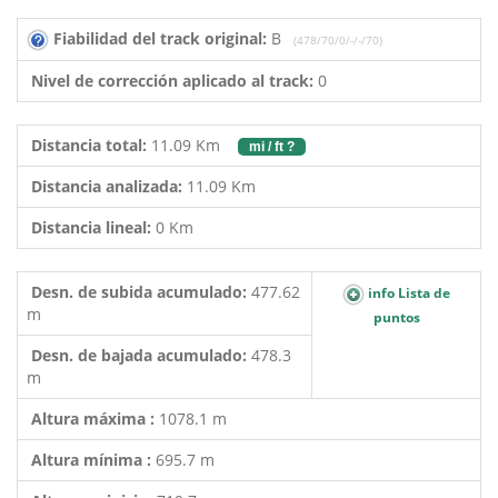
Fiabilidad del track original:
B
(478/70/0/-/-/70)
Nivel de corrección aplicado al track:
0
Distancia total:
11.09 Km
mi / ft ?
Distancia analizada:
11.09 Km
Distancia lineal:
0 Km
Desn. de subida acumulado:
477.62
info Lista de
m
puntos
Desn. de bajada acumulado:
478.3
m
Altura máxima :
1078.1 m
Altura mínima :
695.7 m