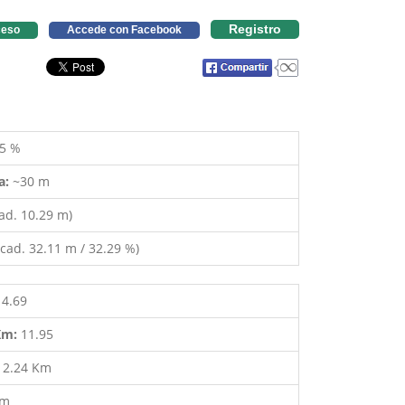
Registro
eso
Accede con Facebook
5 %
a:
~30 m
ad. 10.29 m)
cad. 32.11 m / 32.29 %)
14.69
 Km:
11.95
:
2.24 Km
 m