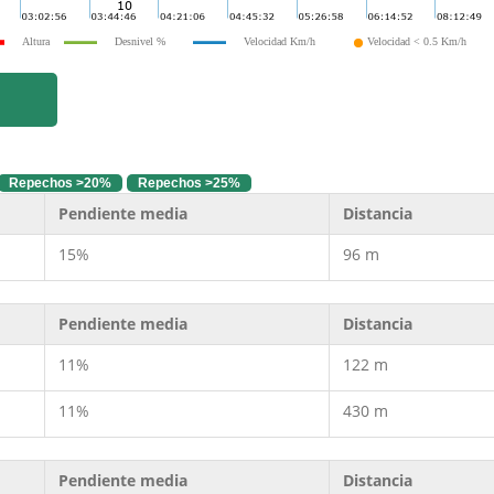
Altura
Desnivel %
Velocidad Km/h
Velocidad < 0.5 Km/h
Repechos >20%
Repechos >25%
Pendiente media
Distancia
15%
96 m
Pendiente media
Distancia
11%
122 m
11%
430 m
Pendiente media
Distancia