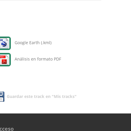
Google Earth (.kml)
Análisis en formato PDF
Guardar este track en "Mis tracks"
cceso