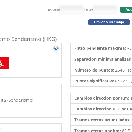
Usuario:
Clave:
Acc
Enviar a un amigo
o como Senderismo (HKG)
Filtro pendiente máxima:
~5
Separación minima analizad
Número de puntos:
2546 (c
Puntos significativos :
822 (
Cambios dirección por Km:
 HKG
(Senderismo)
Cambios dirección > 5º por
Tramos rectos acumulados 
4)
Tramos rectos por Km:
85.5