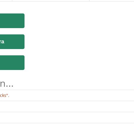
ra
n...
cks".