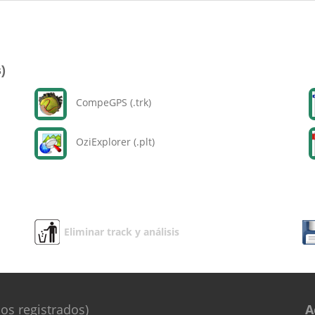
)
CompeGPS (.trk)
OziExplorer (.plt)
Eliminar track y análisis
os registrados)
A