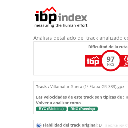
Análisis detallado del track analizad
Dificultad de la ruta
97
HKG
Track :
Villamalur-Suera (1ª Etapa GR-333).gpx
Las velocidades de este track son típicas de :
Volver a analizar como
BYC (Bicicleta)
RNG (Running)
Fiabilidad del track original:
D
(1167/43/1/3/-/7