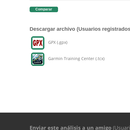
Comparar
Descargar archivo (Usuarios registrados
GPX (.gpx)
Garmin Training Center (.tcx)
Enviar este análisis a un amigo
(Usuari