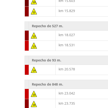
km 15.603
10
km 15.829
11
Repecho de 527 m.
km 18.027
12
km 18.531
13
Repecho de 93 m.
km 20.578
14
Repecho de 848 m.
km 23.042
15
km 23.735
16