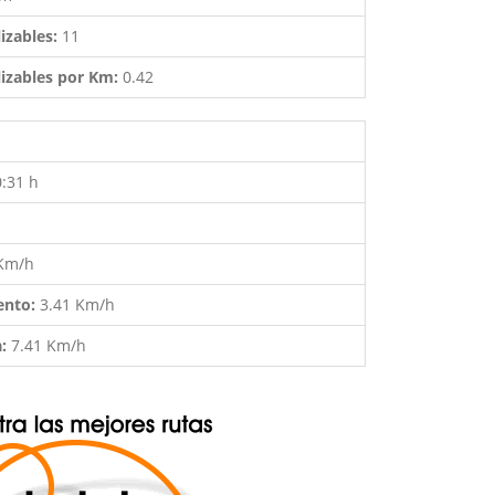
izables:
11
izables por Km:
0.42
0:31 h
 Km/h
ento:
3.41 Km/h
a:
7.41 Km/h