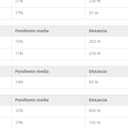
21%
226 m
17%
31 m
Pendiente media
Distancia
15%
253 m
11%
274 m
Pendiente media
Distancia
14%
93 m
Pendiente media
Distancia
12%
693 m
17%
155 m