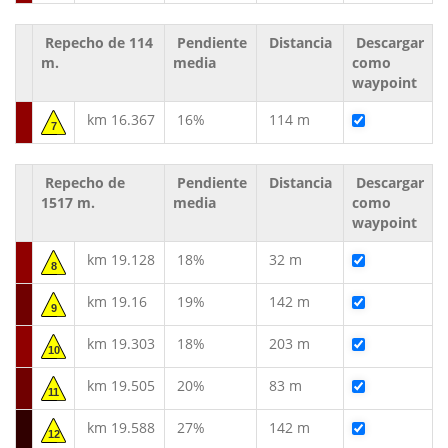
Repecho de 114
Pendiente
Distancia
Descargar
m.
media
como
waypoint
km 16.367
16%
114 m
7
Repecho de
Pendiente
Distancia
Descargar
1517 m.
media
como
waypoint
km 19.128
18%
32 m
8
km 19.16
19%
142 m
9
km 19.303
18%
203 m
10
km 19.505
20%
83 m
11
km 19.588
27%
142 m
12