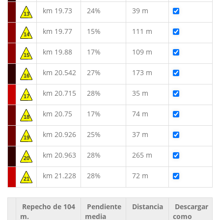
km 19.73
24%
39 m
13
km 19.77
15%
111 m
14
km 19.88
17%
109 m
15
km 20.542
27%
173 m
16
km 20.715
28%
35 m
17
km 20.75
17%
74 m
18
km 20.926
25%
37 m
19
km 20.963
28%
265 m
20
km 21.228
28%
72 m
21
Repecho de 104
Pendiente
Distancia
Descargar
m.
media
como