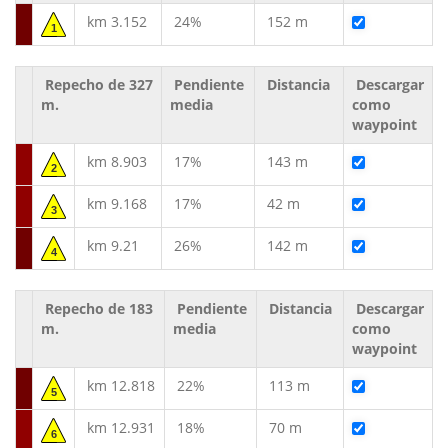
km 3.152
24%
152 m
1
Repecho de 327
Pendiente
Distancia
Descargar
m.
media
como
waypoint
km 8.903
17%
143 m
2
km 9.168
17%
42 m
3
km 9.21
26%
142 m
4
Repecho de 183
Pendiente
Distancia
Descargar
m.
media
como
waypoint
km 12.818
22%
113 m
5
km 12.931
18%
70 m
6