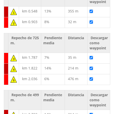
waypoint
km 0.548
13%
355 m
1
km 0.903
8%
32 m
2
Repecho de 725
Pendiente
Distancia
Descargar
m.
media
como
waypoint
km 1.787
7%
35 m
3
km 1.822
14%
214 m
4
km 2.036
6%
476 m
5
Repecho de 499
Pendiente
Distancia
Descargar
m.
media
como
waypoint