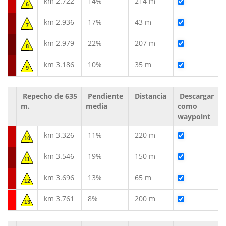
km 2.722
14%
214 m
6
km 2.936
17%
43 m
7
km 2.979
22%
207 m
8
km 3.186
10%
35 m
9
Repecho de 635
Pendiente
Distancia
Descargar
m.
media
como
waypoint
km 3.326
11%
220 m
10
km 3.546
19%
150 m
11
km 3.696
13%
65 m
12
km 3.761
8%
200 m
13