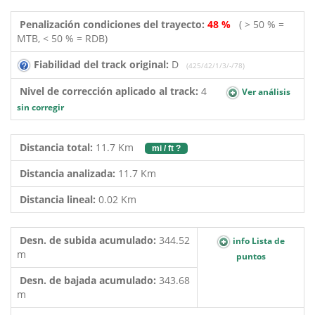
Penalización condiciones del trayecto:
48 %
( > 50 % =
MTB, < 50 % = RDB)
Fiabilidad del track original:
D
(425/42/1/3/-/78)
Nivel de corrección aplicado al track:
4
Ver análisis
sin corregir
Distancia total:
11.7 Km
mi / ft ?
Distancia analizada:
11.7 Km
Distancia lineal:
0.02 Km
Desn. de subida acumulado:
344.52
info Lista de
m
puntos
Desn. de bajada acumulado:
343.68
m