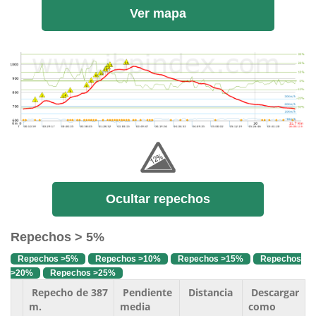
Ver mapa
Ocultar repechos
Repechos > 5%
Repechos >5%
Repechos >10%
Repechos >15%
Repechos
>20%
Repechos >25%
Repecho de 387
Pendiente
Distancia
Descargar
m.
media
como