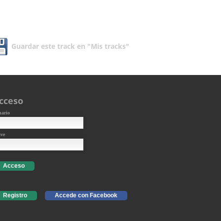
Guardar este track en "Mis tracks"
cceso
uario
ave
Acceso
Registro
Accede con Facebook