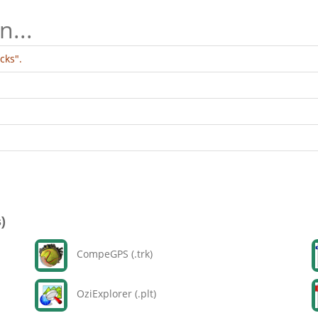
n...
cks".
)
CompeGPS (.trk)
OziExplorer (.plt)