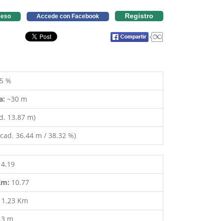
Registro
eso
Accede con Facebook
5 %
a:
~30 m
d. 13.87 m)
cad. 36.44 m / 38.32 %)
14.19
 Km:
10.77
:
1.23 Km
13 m