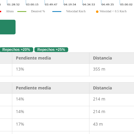
Altura
Desnivel %
Velocidad Km/h
Velocidad < 0.5 Km/h
Repechos >20%
Repechos >25%
Pendiente media
Distancia
13%
355 m
Pendiente media
Distancia
14%
214 m
14%
214 m
17%
43 m