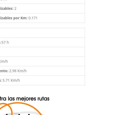
izables:
2
izables por Km:
0.171
5:57 h
 Km/h
ento:
2.98 Km/h
a:
5.71 Km/h