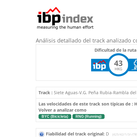
Análisis detallado del track analizad
Dificultad de la ruta
43
HKG
Track :
Siete Aguas-V.G. Peña Rubia-Rambla del
Las velocidades de este track son típicas de :
Volver a analizar como
BYC (Bicicleta)
RNG (Running)
Fiabilidad del track original:
D
(425/42/1/3/-/78