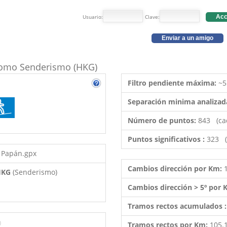
Usuario:
Clave:
Acc
Enviar a un amigo
o como Senderismo (HKG)
Filtro pendiente máxima:
~5
Separación minima analizad
Número de puntos:
843 (ca
Puntos significativos :
323 (
 Papán.gpx
Cambios dirección por Km:
 HKG
(Senderismo)
Cambios dirección > 5º por
Tramos rectos acumulados 
)
Tramos rectos por Km:
105.