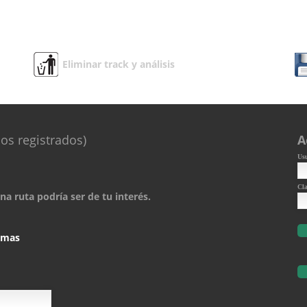
Eliminar track y análisis
os registrados)
A
Us
Cl
a ruta podría ser de tu interés.
comas