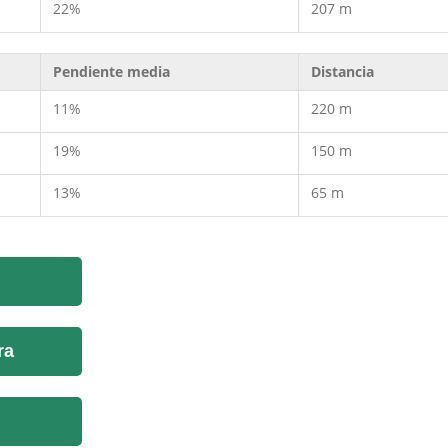
22%
207 m
Pendiente media
Distancia
11%
220 m
19%
150 m
13%
65 m
ra