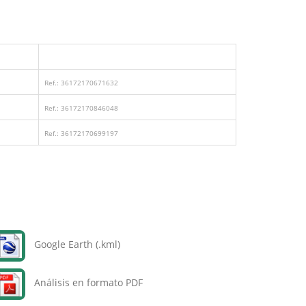
Ref.: 36172170671632
Ref.: 36172170846048
Ref.: 36172170699197
Google Earth (.kml)
Análisis en formato PDF