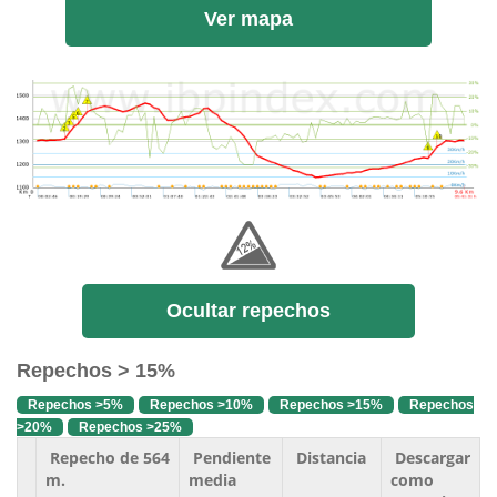
Ver mapa
Ocultar repechos
Repechos > 15%
Repechos >5%
Repechos >10%
Repechos >15%
Repechos
>20%
Repechos >25%
Repecho de 564
Pendiente
Distancia
Descargar
m.
media
como