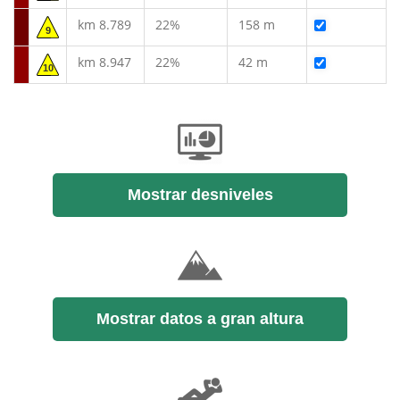
km 8.789
22%
158 m
9
km 8.947
22%
42 m
10
Mostrar desniveles
Mostrar datos a gran altura