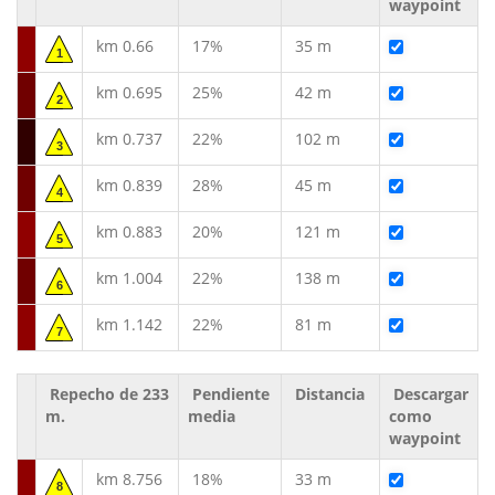
waypoint
km 0.66
17%
35 m
1
km 0.695
25%
42 m
2
km 0.737
22%
102 m
3
km 0.839
28%
45 m
4
km 0.883
20%
121 m
5
km 1.004
22%
138 m
6
km 1.142
22%
81 m
7
Repecho de 233
Pendiente
Distancia
Descargar
m.
media
como
waypoint
km 8.756
18%
33 m
8