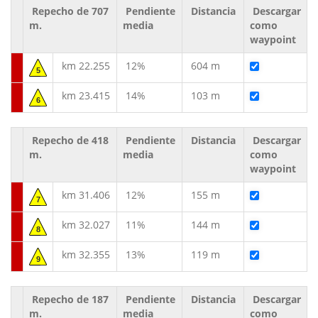
Repecho de 707
Pendiente
Distancia
Descargar
m.
media
como
waypoint
km 22.255
12%
604 m
5
km 23.415
14%
103 m
6
Repecho de 418
Pendiente
Distancia
Descargar
m.
media
como
waypoint
km 31.406
12%
155 m
7
km 32.027
11%
144 m
8
km 32.355
13%
119 m
9
Repecho de 187
Pendiente
Distancia
Descargar
m.
media
como