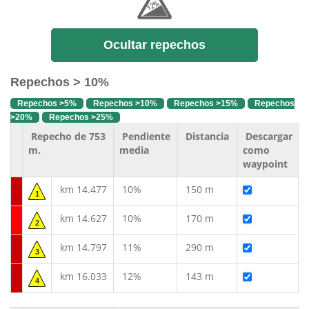
Ocultar repechos
Repechos > 10%
Repechos >5%
Repechos >10%
Repechos >15%
Repechos
>20%
Repechos >25%
Repecho de 753
Pendiente
Distancia
Descargar
m.
media
como
waypoint
km 14.477
10%
150 m
1
km 14.627
10%
170 m
2
km 14.797
11%
290 m
3
km 16.033
12%
143 m
4