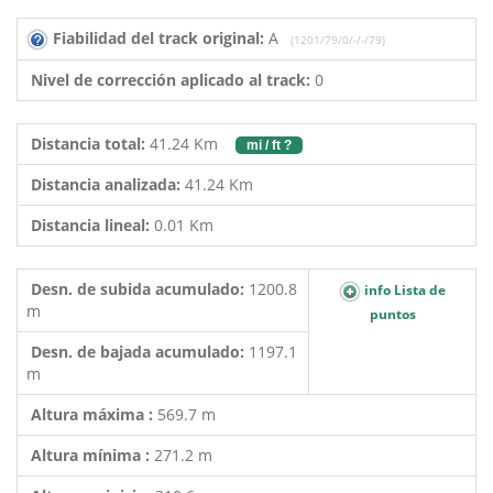
Fiabilidad del track original:
A
(1201/79/0/-/-/79)
Nivel de corrección aplicado al track:
0
Distancia total:
41.24 Km
mi / ft ?
Distancia analizada:
41.24 Km
Distancia lineal:
0.01 Km
Desn. de subida acumulado:
1200.8
info Lista de
m
puntos
Desn. de bajada acumulado:
1197.1
m
Altura máxima :
569.7 m
Altura mínima :
271.2 m