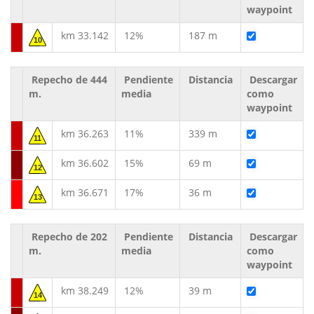
waypoint
km 33.142
12%
187 m
10
Repecho de 444
Pendiente
Distancia
Descargar
m.
media
como
waypoint
km 36.263
11%
339 m
11
km 36.602
15%
69 m
12
km 36.671
17%
36 m
13
Repecho de 202
Pendiente
Distancia
Descargar
m.
media
como
waypoint
km 38.249
12%
39 m
14